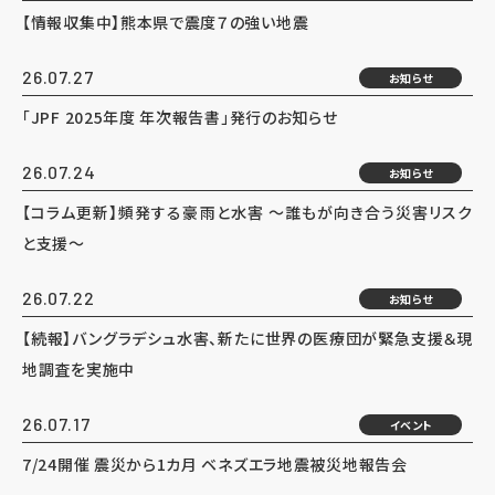
【情報収集中】熊本県で震度７の強い地震
26.07.27
お知らせ
「JPF 2025年度 年次報告書」発行のお知らせ
26.07.24
お知らせ
【コラム更新】頻発する豪雨と水害 ～誰もが向き合う災害リスク
と支援～
26.07.22
お知らせ
【続報】バングラデシュ水害、新たに世界の医療団が緊急支援＆現
地調査を実施中
26.07.17
イベント
7/24開催 震災から1カ月 ベネズエラ地震被災地報告会