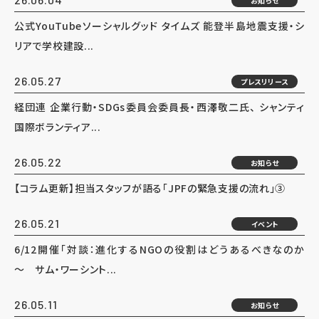
お知らせ
公式YouTubeソーシャルグッド タイムズ 能登半島地震支援・シ
リアで学校建設...
26.05.27
プレスリリース
経団連 企業行動・SDGs委員会委員長・西澤敬二氏、 シャンティ
国際ボランティア...
26.05.22
お知らせ
【コラム更新】担当スタッフが語る「JPFの緊急支援の流れ」③
26.05.21
イベント
6/12開催「対談：進化するNGOの役割はどうあるべきなのか
～ サム・ワーシント...
26.05.11
お知らせ