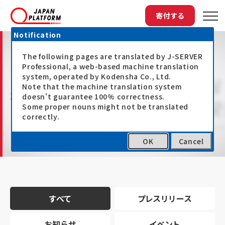
寄付する
Notification
The following pages are translated by J-SERVER
Professional, a web-based machine translation
system, operated by Kodensha Co., Ltd.
Note that the machine translation system
最新情報
doesn't guarantee 100% correctness.
Some proper nouns might not be translated
correctly.
OK
Cancel
トップ
最新情報
すべて
プレスリリース
お知らせ
イベント