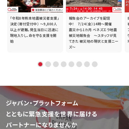
「令和8年熊本地震被災者支援」
報告会のアーカイブを配信
誰
決定（寄付受付中） ～9,800人
中！ 7/24（金）14時～開催
以上が避難。発生当日に迅速に
震災から1カ月 ベネズエラ地震
現地入りし、命を守る支援を開
被災地報告会 ～スタッフが見
始
てきた 被災地の現状と支援ニー
ズ～
ジャパン・プラットフォーム
とともに
緊急支援を世界に届ける
パートナーになりませんか