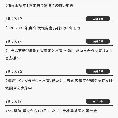
【情報収集中】熊本県で震度７の強い地震
26.07.27
お知らせ
「JPF 2025年度 年次報告書」発行のお知らせ
26.07.24
お知らせ
【コラム更新】頻発する豪雨と水害 ～誰もが向き合う災害リスク
と支援～
26.07.22
お知らせ
【続報】バングラデシュ水害、新たに世界の医療団が緊急支援＆現
地調査を実施中
26.07.17
イベント
7/24開催 震災から1カ月 ベネズエラ地震被災地報告会