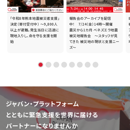
「令和8年熊本地震被災者支援」
報告会のアーカイブを配信
誰
決定（寄付受付中） ～9,800人
中！ 7/24（金）14時～開催
以上が避難。発生当日に迅速に
震災から1カ月 ベネズエラ地震
現地入りし、命を守る支援を開
被災地報告会 ～スタッフが見
始
てきた 被災地の現状と支援ニー
ズ～
ジャパン・プラットフォーム
とともに
緊急支援を世界に届ける
パートナーになりませんか