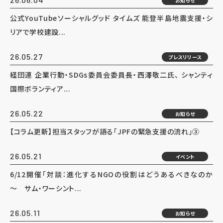
お知らせ
公式YouTubeソーシャルグッド タイムズ 能登半島地震支援・シ
リアで学校建設...
26.05.27
プレスリリース
経団連 企業行動・SDGs委員会委員長・西澤敬二氏、 シャンティ
国際ボランティア...
26.05.22
お知らせ
【コラム更新】担当スタッフが語る「JPFの緊急支援の流れ」③
26.05.21
イベント
6/12開催「対談：進化するNGOの役割はどうあるべきなのか
～ サム・ワーシント...
26.05.11
お知らせ