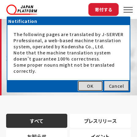
寄付する
Notification
The following pages are translated by J-SERVER
Professional, a web-based machine translation
system, operated by Kodensha Co., Ltd.
Note that the machine translation system
最新情報
doesn't guarantee 100% correctness.
Some proper nouns might not be translated
correctly.
OK
Cancel
トップ
最新情報
すべて
プレスリリース
お知らせ
イベント