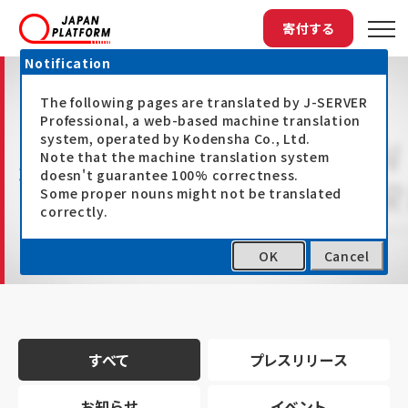
寄付する
Notification
The following pages are translated by J-SERVER
Professional, a web-based machine translation
system, operated by Kodensha Co., Ltd.
Note that the machine translation system
最新情報
doesn't guarantee 100% correctness.
Some proper nouns might not be translated
correctly.
OK
Cancel
トップ
最新情報
すべて
プレスリリース
お知らせ
イベント