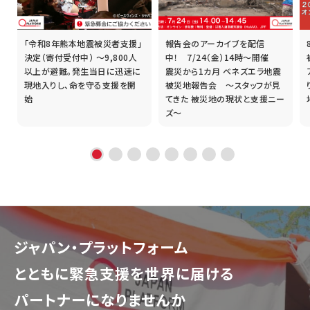
「令和8年熊本地震被災者支援」
報告会のアーカイブを配信
誰
決定（寄付受付中） ～9,800人
中！ 7/24（金）14時～開催
以上が避難。発生当日に迅速に
震災から1カ月 ベネズエラ地震
現地入りし、命を守る支援を開
被災地報告会 ～スタッフが見
始
てきた 被災地の現状と支援ニー
ズ～
ジャパン・プラットフォーム
とともに
緊急支援を世界に届ける
パートナーになりませんか