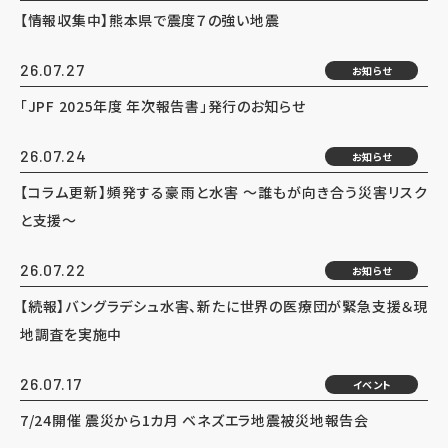
【情報収集中】熊本県で震度７の強い地震
26.07.27
お知らせ
「JPF 2025年度 年次報告書」発行のお知らせ
26.07.24
お知らせ
【コラム更新】頻発する豪雨と水害 ～誰もが向き合う災害リスク
と支援～
26.07.22
お知らせ
【続報】バングラデシュ水害、新たに世界の医療団が緊急支援＆現
地調査を実施中
26.07.17
イベント
7/24開催 震災から1カ月 ベネズエラ地震被災地報告会