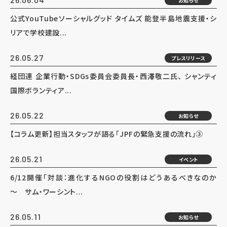
お知らせ
公式YouTubeソーシャルグッド タイムズ 能登半島地震支援・シ
リアで学校建設...
26.05.27
プレスリリース
経団連 企業行動・SDGs委員会委員長・西澤敬二氏、 シャンティ
国際ボランティア...
26.05.22
お知らせ
【コラム更新】担当スタッフが語る「JPFの緊急支援の流れ」③
26.05.21
イベント
6/12開催「対談：進化するNGOの役割はどうあるべきなのか
～ サム・ワーシント...
26.05.11
お知らせ