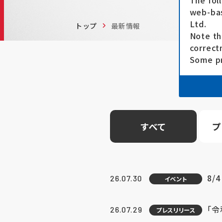
The fol
web-bas
Ltd.
トップ
最新情報
Note th
correct
Some pr
すべて
プ
8/
26.07.30
イベント
「
26.07.29
プレスリリース