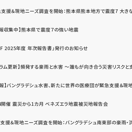
急支援＆現地ニーズ調査を開始：熊本県熊本地方で震度7 大き
情報収集中】熊本県で震度７の強い地震
PF 2025年度 年次報告書」発行のお知らせ
コラム更新】頻発する豪雨と水害 ～誰もが向き合う災害リスクと
続報】バングラデシュ水害、新たに世界の医療団が緊急支援＆現
24開催 震災から1カ月 ベネズエラ地震被災地報告会
支援＆現地ニーズ調査を開始：バングラデシュ南東部の豪雨・洪水被