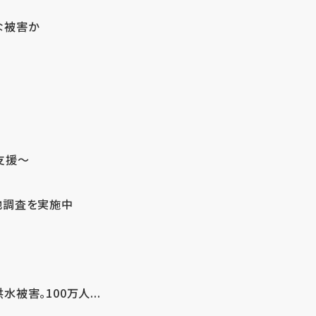
な被害か
支援～
地調査を実施中
害。100万人...