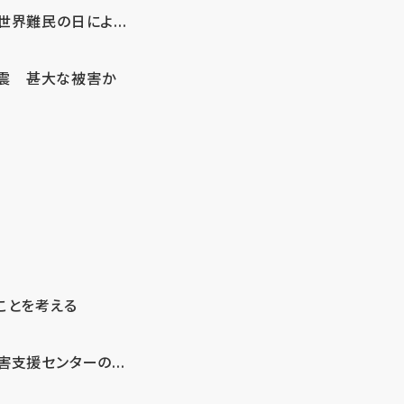
界難民の日によ...
地震 甚大な被害か
ことを考える
支援センターの...