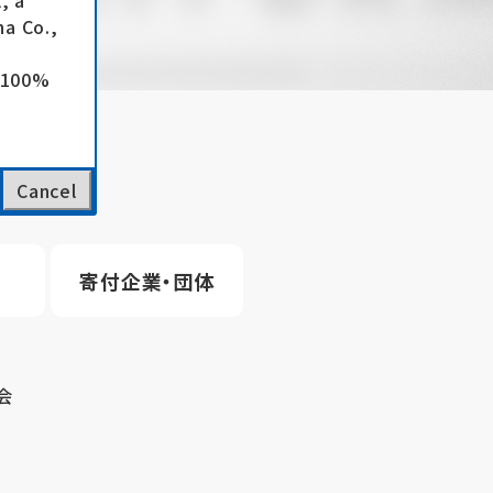
, a
a Co.,
e 100%
Cancel
寄付企業・団体
会