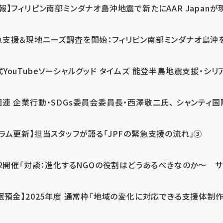
報】フィリピン南部ミンダナオ島沖地震で新たにAAR Japanが
支援＆現地ニーズ調査を開始：フィリピン南部ミンダナオ島沖を震源
式YouTubeソーシャルグッド タイムズ 能登半島地震支援・シリア
連 企業行動・SDGs委員会委員長・西澤敬二氏、 シャンティ国際
コラム更新】担当スタッフが語る「JPFの緊急支援の流れ」③
12開催「対談：進化するNGOの役割はどうあるべきなのか～ サム
眠預金】2025年度 通常枠「地域の変化に対応できる支援体制作り