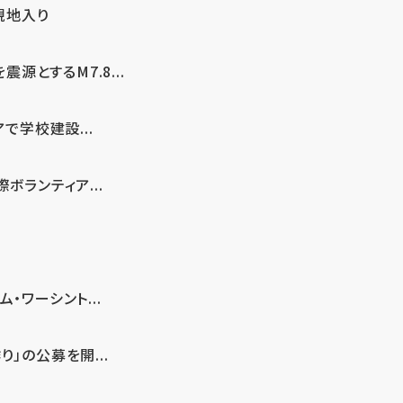
現地入り
とするM7.8...
で学校建設...
ボランティア...
・ワーシント...
」の公募を開...