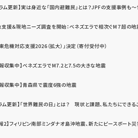
ラム更新】実は身近な「国内避難民」とは？JPFの支援事例も～世
急支援＆現地ニーズ調査を開始：ベネズエラで相次ぐM７超の
東危機対応支援2026（拡大）」決定（寄付受付中）
報収集中】ベネズエラでM7.2と7.5の大きな地震
情報収集中】青森県で震度6強の地震
ラム更新】「世界難民の日」とは？ 現状と課題、私たちにできる
報2】フィリピン南部ミンダナオ島沖地震、新たにピースボート災害