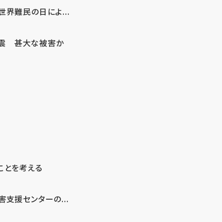
界難民の日によ...
地震 甚大な被害か
ことを考える
支援センターの...