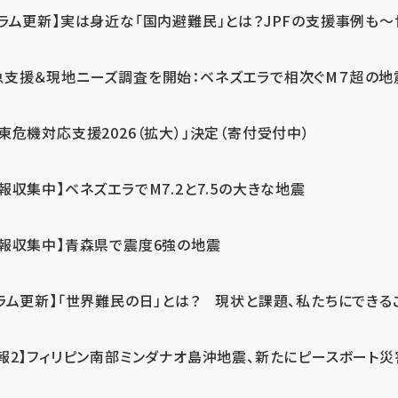
ラム更新】実は身近な「国内避難民」とは？JPFの支援事例も～世
急支援＆現地ニーズ調査を開始：ベネズエラで相次ぐM７超の
東危機対応支援2026（拡大）」決定（寄付受付中）
報収集中】ベネズエラでM7.2と7.5の大きな地震
情報収集中】青森県で震度6強の地震
ラム更新】「世界難民の日」とは？ 現状と課題、私たちにできる
報2】フィリピン南部ミンダナオ島沖地震、新たにピースボート災害