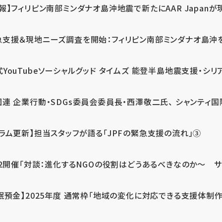
報】フィリピン南部ミンダナオ島沖地震で新たにAAR Japanが
支援＆現地ニーズ調査を開始：フィリピン南部ミンダナオ島沖を震源
式YouTubeソーシャルグッド タイムズ 能登半島地震支援・シリア
連 企業行動・SDGs委員会委員長・西澤敬二氏、 シャンティ国際
コラム更新】担当スタッフが語る「JPFの緊急支援の流れ」③
12開催「対談：進化するNGOの役割はどうあるべきなのか～ サム
眠預金】2025年度 通常枠「地域の変化に対応できる支援体制作り