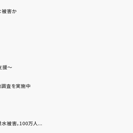
な被害か
支援～
地調査を実施中
害。100万人...