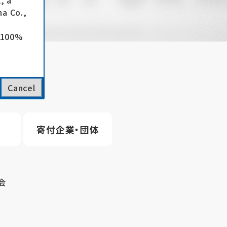
, a
a Co.,
e 100%
Cancel
寄付企業・団体
会