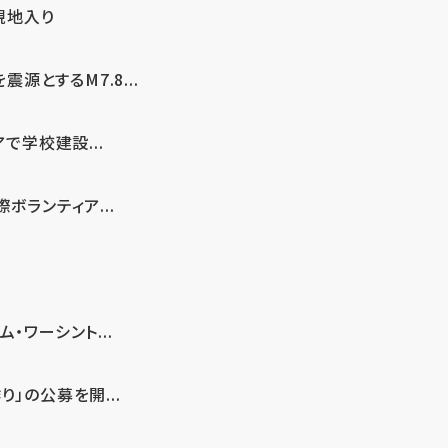
現地入り
とするM7.8...
で学校建設...
ボランティア...
・ワーシント...
」の公募を開...