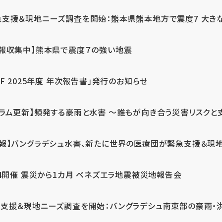
急支援＆現地ニーズ調査を開始：熊本県熊本地方で震度7 大き
情報収集中】熊本県で震度７の強い地震
PF 2025年度 年次報告書」発行のお知らせ
コラム更新】頻発する豪雨と水害 ～誰もが向き合う災害リスクと
続報】バングラデシュ水害、新たに世界の医療団が緊急支援＆現
24開催 震災から1カ月 ベネズエラ地震被災地報告会
支援＆現地ニーズ調査を開始：バングラデシュ南東部の豪雨・洪水被