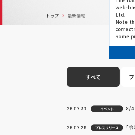
The fol
web-bas
Ltd.
トップ
最新情報
Note th
correct
Some pr
すべて
プ
8/
26.07.30
イベント
「
26.07.29
プレスリリース