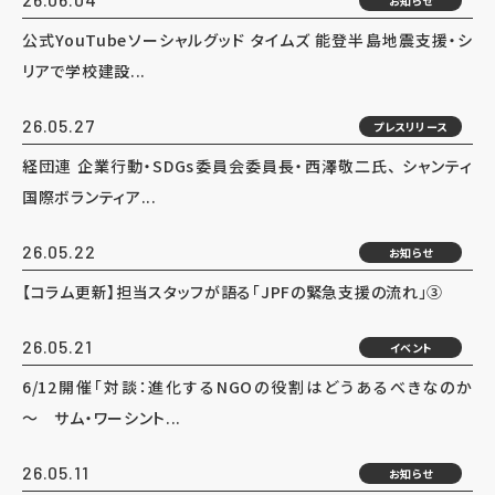
お知らせ
公式YouTubeソーシャルグッド タイムズ 能登半島地震支援・シ
リアで学校建設...
26.05.27
プレスリリース
経団連 企業行動・SDGs委員会委員長・西澤敬二氏、 シャンティ
国際ボランティア...
26.05.22
お知らせ
【コラム更新】担当スタッフが語る「JPFの緊急支援の流れ」③
26.05.21
イベント
6/12開催「対談：進化するNGOの役割はどうあるべきなのか
～ サム・ワーシント...
26.05.11
お知らせ