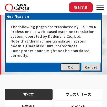
寄付する
Notification
The following pages are translated by J-SERVER
Professional, a web-based machine translation
system, operated by Kodensha Co., Ltd.
Note that the machine translation system
最新情報
doesn't guarantee 100% correctness.
Some proper nouns might not be translated
correctly.
OK
Cancel
トップ
最新情報
すべて
プレスリリース
お知らせ
イベント