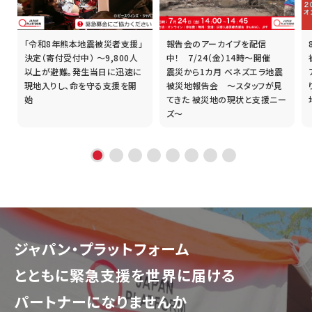
「令和8年熊本地震被災者支援」
報告会のアーカイブを配信
誰
決定（寄付受付中） ～9,800人
中！ 7/24（金）14時～開催
以上が避難。発生当日に迅速に
震災から1カ月 ベネズエラ地震
現地入りし、命を守る支援を開
被災地報告会 ～スタッフが見
始
てきた 被災地の現状と支援ニー
ズ～
ジャパン・プラットフォーム
とともに
緊急支援を世界に届ける
パートナーになりませんか