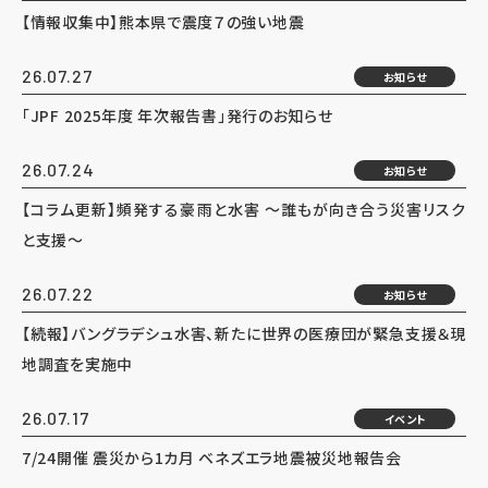
【情報収集中】熊本県で震度７の強い地震
26.07.27
お知らせ
「JPF 2025年度 年次報告書」発行のお知らせ
26.07.24
お知らせ
【コラム更新】頻発する豪雨と水害 ～誰もが向き合う災害リスク
と支援～
26.07.22
お知らせ
【続報】バングラデシュ水害、新たに世界の医療団が緊急支援＆現
地調査を実施中
26.07.17
イベント
7/24開催 震災から1カ月 ベネズエラ地震被災地報告会