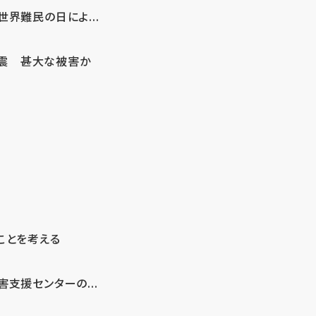
界難民の日によ...
地震 甚大な被害か
ことを考える
支援センターの...