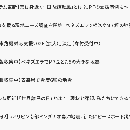
ラム更新】実は身近な「国内避難民」とは？JPFの支援事例も～世
急支援＆現地ニーズ調査を開始：ベネズエラで相次ぐM７超の
東危機対応支援2026（拡大）」決定（寄付受付中）
報収集中】ベネズエラでM7.2と7.5の大きな地震
情報収集中】青森県で震度6強の地震
ラム更新】「世界難民の日」とは？ 現状と課題、私たちにできる
報2】フィリピン南部ミンダナオ島沖地震、新たにピースボート災害