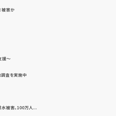
な被害か
支援～
地調査を実施中
害。100万人...