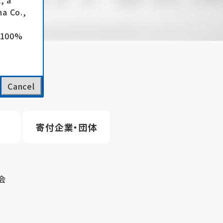
, a
a Co.,
e 100%
Cancel
寄付企業・団体
会