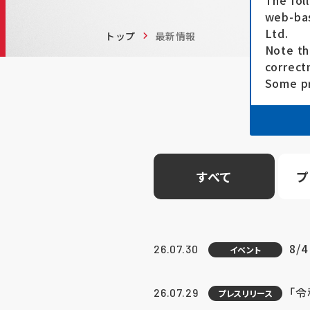
The fol
web-bas
Ltd.
トップ
最新情報
Note th
correct
Some pr
すべて
プ
8/
26.07.30
イベント
「
26.07.29
プレスリリース