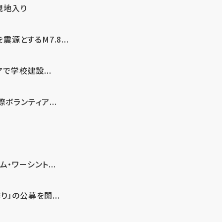
現地入り
とするM7.8...
で学校建設...
ボランティア...
・ワーシント...
」の公募を開...