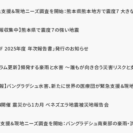
急支援＆現地ニーズ調査を開始：熊本県熊本地方で震度7 大き
情報収集中】熊本県で震度７の強い地震
PF 2025年度 年次報告書」発行のお知らせ
コラム更新】頻発する豪雨と水害 ～誰もが向き合う災害リスクと
続報】バングラデシュ水害、新たに世界の医療団が緊急支援＆現
24開催 震災から1カ月 ベネズエラ地震被災地報告会
支援＆現地ニーズ調査を開始：バングラデシュ南東部の豪雨・洪水被