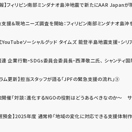
報】フィリピン南部ミンダナオ島沖地震で新たにAAR Japanが
支援＆現地ニーズ調査を開始：フィリピン南部ミンダナオ島沖を震源
式YouTubeソーシャルグッド タイムズ 能登半島地震支援・シリア
連 企業行動・SDGs委員会委員長・西澤敬二氏、 シャンティ国際
コラム更新】担当スタッフが語る「JPFの緊急支援の流れ」③
12開催「対談：進化するNGOの役割はどうあるべきなのか～ サム
眠預金】2025年度 通常枠「地域の変化に対応できる支援体制作り