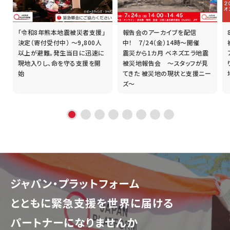
「令和8年熊本地震被災者支援」
報告会のアーカイブを配信
誰
決定（寄付受付中） ～9,800人
中！ 7/24（金）14時～開催
以上が避難。発生当日に迅速に
震災から1カ月 ベネズエラ地震
現地入りし、命を守る支援を開
被災地報告会 ～スタッフが見
始
てきた 被災地の現状と支援ニー
ズ～
ジャパン・プラットフォーム
とともに
緊急支援を世界に届ける
パートナーになりませんか