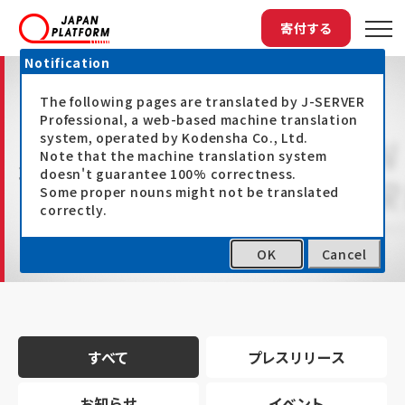
寄付する
Notification
The following pages are translated by J-SERVER
Professional, a web-based machine translation
system, operated by Kodensha Co., Ltd.
Note that the machine translation system
最新情報
doesn't guarantee 100% correctness.
Some proper nouns might not be translated
correctly.
OK
Cancel
トップ
最新情報
すべて
プレスリリース
お知らせ
イベント