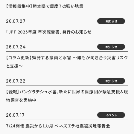
【情報収集中】熊本県で震度７の強い地震
26.07.27
お知らせ
「JPF 2025年度 年次報告書」発行のお知らせ
26.07.24
お知らせ
【コラム更新】頻発する豪雨と水害 ～誰もが向き合う災害リスク
と支援～
26.07.22
お知らせ
【続報】バングラデシュ水害、新たに世界の医療団が緊急支援＆現
地調査を実施中
26.07.17
イベント
7/24開催 震災から1カ月 ベネズエラ地震被災地報告会