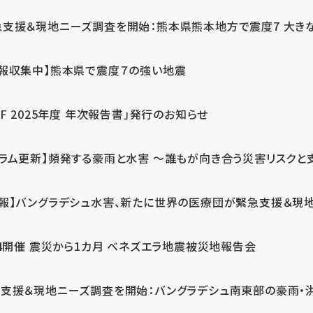
急支援＆現地ニーズ調査を開始：熊本県熊本地方で震度7 大き
情報収集中】熊本県で震度７の強い地震
PF 2025年度 年次報告書」発行のお知らせ
コラム更新】頻発する豪雨と水害 ～誰もが向き合う災害リスクと
続報】バングラデシュ水害、新たに世界の医療団が緊急支援＆現
24開催 震災から1カ月 ベネズエラ地震被災地報告会
支援＆現地ニーズ調査を開始：バングラデシュ南東部の豪雨・洪水被