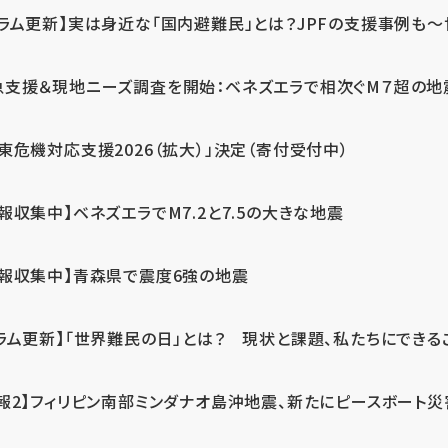
ラム更新】実は身近な「国内避難民」とは？JPFの支援事例も～世
急支援＆現地ニーズ調査を開始：ベネズエラで相次ぐM７超の
東危機対応支援2026（拡大）」決定（寄付受付中）
報収集中】ベネズエラでM7.2と7.5の大きな地震
情報収集中】青森県で震度6強の地震
ラム更新】「世界難民の日」とは？ 現状と課題、私たちにできる
報2】フィリピン南部ミンダナオ島沖地震、新たにピースボート災害