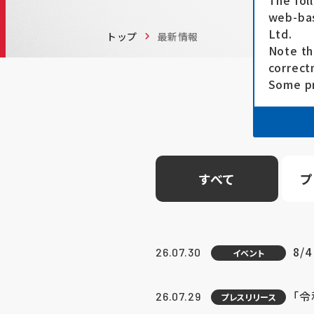
The fol
web-bas
Ltd.
トップ
最新情報
Note th
correct
Some pr
すべて
プ
8/
26.07.30
イベント
「
26.07.29
プレスリリース