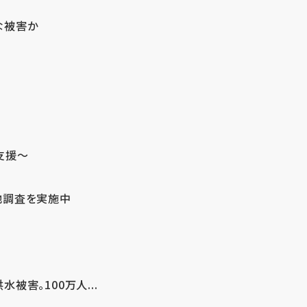
な被害か
支援～
地調査を実施中
害。100万人...