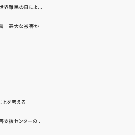
界難民の日によ...
地震 甚大な被害か
ことを考える
支援センターの...