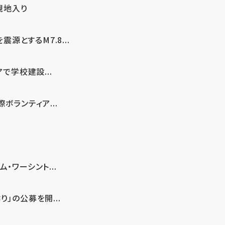
現地入り
とするM7.8...
で学校建設...
ボランティア...
・ワーシント...
」の公募を開...