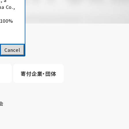
, a
a Co.,
e 100%
Cancel
寄付企業・団体
会