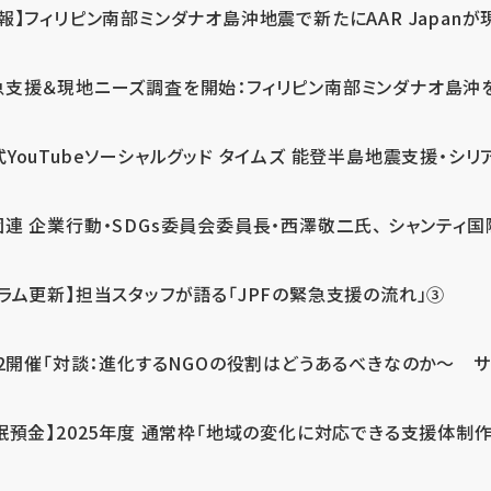
報】フィリピン南部ミンダナオ島沖地震で新たにAAR Japanが
支援＆現地ニーズ調査を開始：フィリピン南部ミンダナオ島沖を震源
式YouTubeソーシャルグッド タイムズ 能登半島地震支援・シリア
連 企業行動・SDGs委員会委員長・西澤敬二氏、 シャンティ国際
コラム更新】担当スタッフが語る「JPFの緊急支援の流れ」③
12開催「対談：進化するNGOの役割はどうあるべきなのか～ サム
眠預金】2025年度 通常枠「地域の変化に対応できる支援体制作り