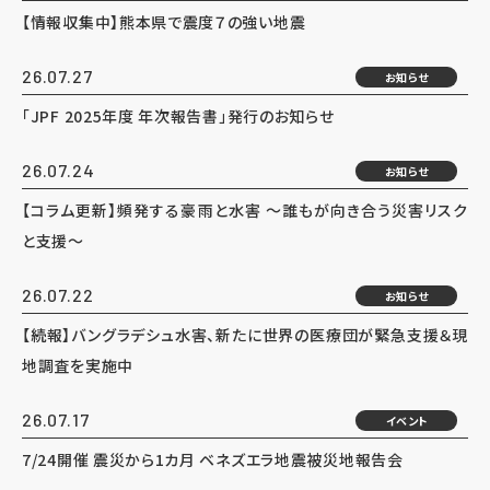
【情報収集中】熊本県で震度７の強い地震
26.07.27
お知らせ
「JPF 2025年度 年次報告書」発行のお知らせ
26.07.24
お知らせ
【コラム更新】頻発する豪雨と水害 ～誰もが向き合う災害リスク
と支援～
26.07.22
お知らせ
【続報】バングラデシュ水害、新たに世界の医療団が緊急支援＆現
地調査を実施中
26.07.17
イベント
7/24開催 震災から1カ月 ベネズエラ地震被災地報告会