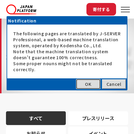
寄付する
Notification
The following pages are translated by J-SERVER
Professional, a web-based machine translation
system, operated by Kodensha Co., Ltd.
Note that the machine translation system
最新情報
doesn't guarantee 100% correctness.
Some proper nouns might not be translated
correctly.
OK
Cancel
トップ
最新情報
すべて
プレスリリース
お知らせ
イベント