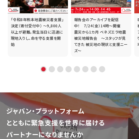
「令和8年熊本地震被災者支援」
報告会のアーカイブを配信
誰
決定（寄付受付中） ～9,800人
中！ 7/24（金）14時～開催
以上が避難。発生当日に迅速に
震災から1カ月 ベネズエラ地震
現地入りし、命を守る支援を開
被災地報告会 ～スタッフが見
始
てきた 被災地の現状と支援ニー
ズ～
ジャパン・プラットフォーム
とともに
緊急支援を世界に届ける
パートナーになりませんか