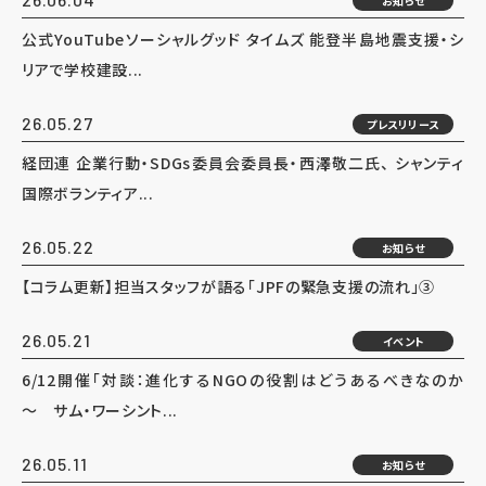
お知らせ
公式YouTubeソーシャルグッド タイムズ 能登半島地震支援・シ
リアで学校建設...
26.05.27
プレスリリース
経団連 企業行動・SDGs委員会委員長・西澤敬二氏、 シャンティ
国際ボランティア...
26.05.22
お知らせ
【コラム更新】担当スタッフが語る「JPFの緊急支援の流れ」③
26.05.21
イベント
6/12開催「対談：進化するNGOの役割はどうあるべきなのか
～ サム・ワーシント...
26.05.11
お知らせ