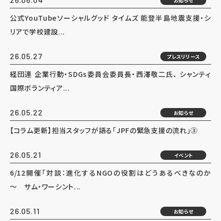
お知らせ
公式YouTubeソーシャルグッド タイムズ 能登半島地震支援・シ
リアで学校建設...
26.05.27
プレスリリース
経団連 企業行動・SDGs委員会委員長・西澤敬二氏、 シャンティ
国際ボランティア...
26.05.22
お知らせ
【コラム更新】担当スタッフが語る「JPFの緊急支援の流れ」③
26.05.21
イベント
6/12開催「対談：進化するNGOの役割はどうあるべきなのか
～ サム・ワーシント...
26.05.11
お知らせ