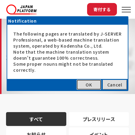
寄付する
Notification
The following pages are translated by J-SERVER
Professional, a web-based machine translation
system, operated by Kodensha Co., Ltd.
Note that the machine translation system
最新情報
doesn't guarantee 100% correctness.
Some proper nouns might not be translated
correctly.
OK
Cancel
トップ
最新情報
すべて
プレスリリース
お知らせ
イベント