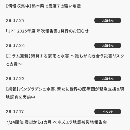
【情報収集中】熊本県で震度７の強い地震
26.07.27
お知らせ
「JPF 2025年度 年次報告書」発行のお知らせ
26.07.24
お知らせ
【コラム更新】頻発する豪雨と水害 ～誰もが向き合う災害リスク
と支援～
26.07.22
お知らせ
【続報】バングラデシュ水害、新たに世界の医療団が緊急支援＆現
地調査を実施中
26.07.17
イベント
7/24開催 震災から1カ月 ベネズエラ地震被災地報告会