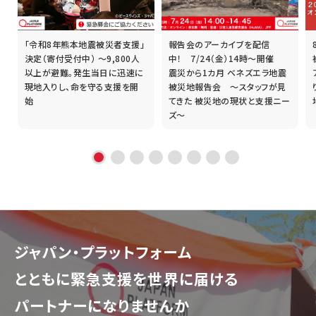
「令和8年熊本地震被災者支援」
報告会のアーカイブを配信
誰
決定（寄付受付中） ～9,800人
中！ 7/24（金）14時～開催
以上が避難。発生当日に迅速に
震災から1カ月 ベネズエラ地震
現地入りし、命を守る支援を開
被災地報告会 ～スタッフが見
始
てきた 被災地の現状と支援ニー
ズ～
ジャパン・プラットフォーム
とともに
緊急支援を世界に届ける
パートナーになりませんか