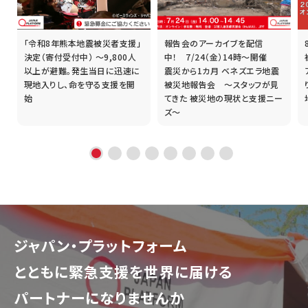
「令和8年熊本地震被災者支援」
報告会のアーカイブを配信
誰
決定（寄付受付中） ～9,800人
中！ 7/24（金）14時～開催
以上が避難。発生当日に迅速に
震災から1カ月 ベネズエラ地震
現地入りし、命を守る支援を開
被災地報告会 ～スタッフが見
始
てきた 被災地の現状と支援ニー
ズ～
ジャパン・プラットフォーム
とともに
緊急支援を世界に届ける
パートナーになりませんか