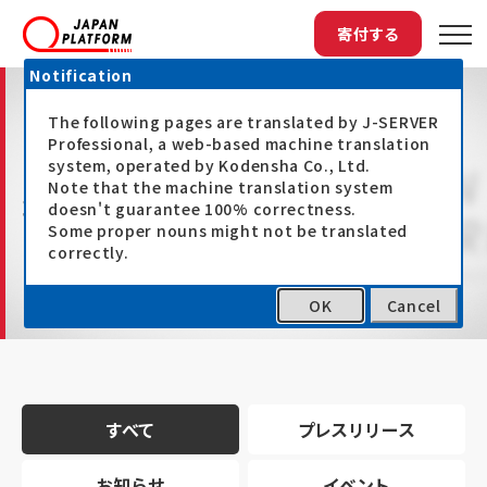
寄付する
Notification
The following pages are translated by J-SERVER
Professional, a web-based machine translation
system, operated by Kodensha Co., Ltd.
Note that the machine translation system
最新情報
doesn't guarantee 100% correctness.
Some proper nouns might not be translated
correctly.
OK
Cancel
トップ
最新情報
すべて
プレスリリース
お知らせ
イベント