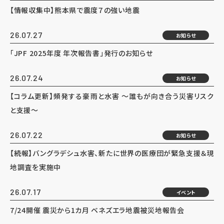
【情報収集中】熊本県で震度７の強い地震
26.07.27
お知らせ
「JPF 2025年度 年次報告書」発行のお知らせ
26.07.24
お知らせ
【コラム更新】頻発する豪雨と水害 ～誰もが向き合う災害リスク
と支援～
26.07.22
お知らせ
【続報】バングラデシュ水害、新たに世界の医療団が緊急支援＆現
地調査を実施中
26.07.17
イベント
7/24開催 震災から1カ月 ベネズエラ地震被災地報告会