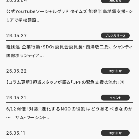
お知らせ
公式YouTubeソーシャルグッド タイムズ 能登半島地震支援・シ
リアで学校建設...
26.05.27
プレスリリース
経団連 企業行動・SDGs委員会委員長・西澤敬二氏、 シャンティ
国際ボランティア...
26.05.22
お知らせ
【コラム更新】担当スタッフが語る「JPFの緊急支援の流れ」③
26.05.21
イベント
6/12開催「対談：進化するNGOの役割はどうあるべきなのか
～ サム・ワーシント...
26.05.11
お知らせ