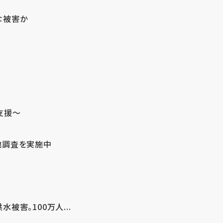
な被害か
支援～
地調査を実施中
害。100万人...