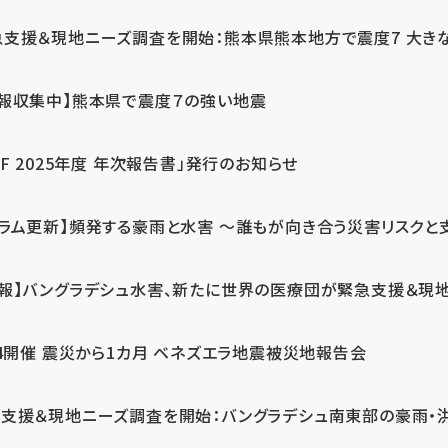
急支援＆現地ニーズ調査を開始：熊本県熊本地方で震度7 大き
情報収集中】熊本県で震度７の強い地震
PF 2025年度 年次報告書」発行のお知らせ
コラム更新】頻発する豪雨と水害 ～誰もが向き合う災害リスクと
続報】バングラデシュ水害、新たに世界の医療団が緊急支援＆現
24開催 震災から1カ月 ベネズエラ地震被災地報告会
支援＆現地ニーズ調査を開始：バングラデシュ南東部の豪雨・洪水被