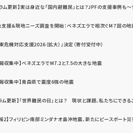
ラム更新】実は身近な「国内避難民」とは？JPFの支援事例も～世
急支援＆現地ニーズ調査を開始：ベネズエラで相次ぐM７超の
東危機対応支援2026（拡大）」決定（寄付受付中）
報収集中】ベネズエラでM7.2と7.5の大きな地震
情報収集中】青森県で震度6強の地震
ラム更新】「世界難民の日」とは？ 現状と課題、私たちにできる
報2】フィリピン南部ミンダナオ島沖地震、新たにピースボート災害