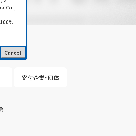
, a
a Co.,
e 100%
Cancel
寄付企業・団体
会