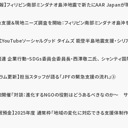
報】フィリピン南部ミンダナオ島沖地震で新たにAAR Japanが
支援＆現地ニーズ調査を開始：フィリピン南部ミンダナオ島沖を震源
式YouTubeソーシャルグッド タイムズ 能登半島地震支援・シリア
連 企業行動・SDGs委員会委員長・西澤敬二氏、 シャンティ国際
コラム更新】担当スタッフが語る「JPFの緊急支援の流れ」③
12開催「対談：進化するNGOの役割はどうあるべきなのか～ サム
眠預金】2025年度 通常枠「地域の変化に対応できる支援体制作り