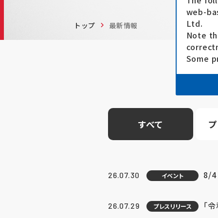
The fol
web-bas
Ltd.
トップ
最新情報
Note th
correct
Some pr
すべて
プ
8/
26.07.30
イベント
「
26.07.29
プレスリリース