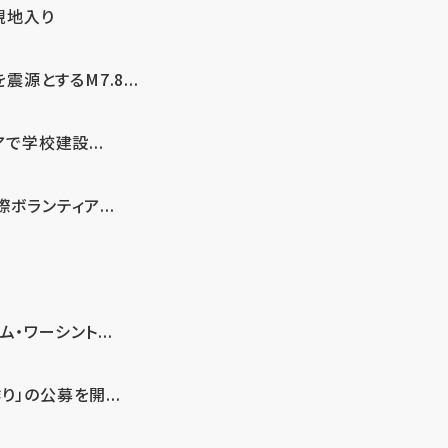
現地入り
とするM7.8...
で学校建設...
ボランティア...
・ワーシント...
」の公募を開...