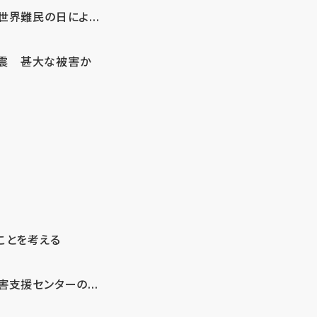
界難民の日によ...
地震 甚大な被害か
ことを考える
支援センターの...