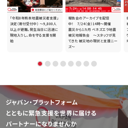
「令和8年熊本地震被災者支援」
報告会のアーカイブを配信
誰
決定（寄付受付中） ～9,800人
中！ 7/24（金）14時～開催
以上が避難。発生当日に迅速に
震災から1カ月 ベネズエラ地震
現地入りし、命を守る支援を開
被災地報告会 ～スタッフが見
始
てきた 被災地の現状と支援ニー
ズ～
ジャパン・プラットフォーム
とともに
緊急支援を世界に届ける
パートナーになりませんか