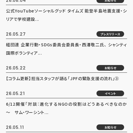
お知らせ
公式YouTubeソーシャルグッド タイムズ 能登半島地震支援・シ
リアで学校建設...
26.05.27
プレスリリース
経団連 企業行動・SDGs委員会委員長・西澤敬二氏、 シャンティ
国際ボランティア...
26.05.22
お知らせ
【コラム更新】担当スタッフが語る「JPFの緊急支援の流れ」③
26.05.21
イベント
6/12開催「対談：進化するNGOの役割はどうあるべきなのか
～ サム・ワーシント...
26.05.11
お知らせ