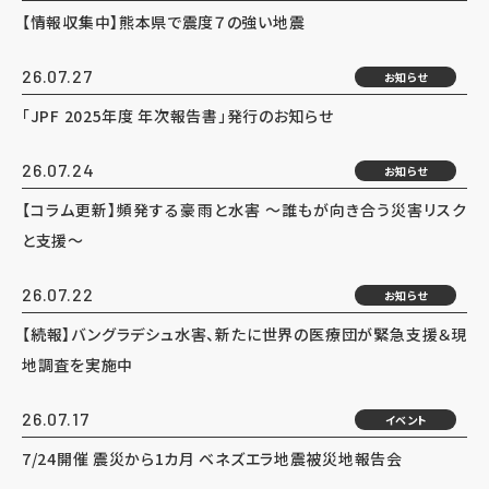
【情報収集中】熊本県で震度７の強い地震
26.07.27
お知らせ
「JPF 2025年度 年次報告書」発行のお知らせ
26.07.24
お知らせ
【コラム更新】頻発する豪雨と水害 ～誰もが向き合う災害リスク
と支援～
26.07.22
お知らせ
【続報】バングラデシュ水害、新たに世界の医療団が緊急支援＆現
地調査を実施中
26.07.17
イベント
7/24開催 震災から1カ月 ベネズエラ地震被災地報告会