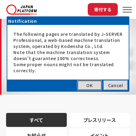
寄付する
Notification
The following pages are translated by J-SERVER
Professional, a web-based machine translation
system, operated by Kodensha Co., Ltd.
Note that the machine translation system
最新情報
doesn't guarantee 100% correctness.
Some proper nouns might not be translated
correctly.
OK
Cancel
トップ
最新情報
すべて
プレスリリース
お知らせ
イベント