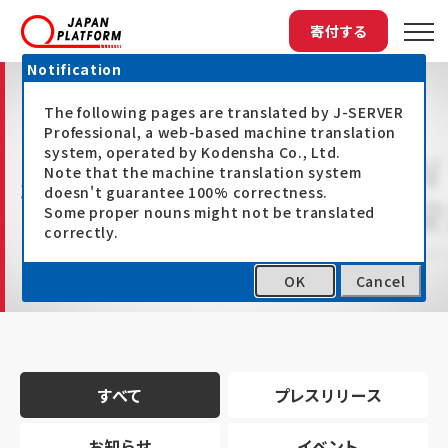
寄付する
Notification
The following pages are translated by J-SERVER
Professional, a web-based machine translation
system, operated by Kodensha Co., Ltd.
Note that the machine translation system
最新情報
doesn't guarantee 100% correctness.
Some proper nouns might not be translated
correctly.
OK
Cancel
トップ
最新情報
すべて
プレスリリース
お知らせ
イベント