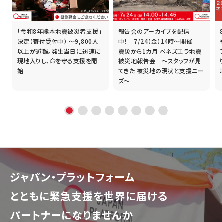
「令和8年熊本地震被災者支援」
報告会のアーカイブを配信
誰
決定（寄付受付中） ～9,800人
中！ 7/24（金）14時～開催
以上が避難。発生当日に迅速に
震災から1カ月 ベネズエラ地震
現地入りし、命を守る支援を開
被災地報告会 ～スタッフが見
始
てきた 被災地の現状と支援ニー
ズ～
ジャパン・プラットフォーム
とともに
緊急支援を世界に届ける
パートナーになりませんか