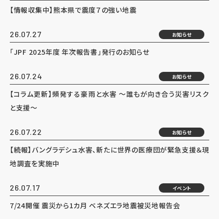
【情報収集中】熊本県で震度７の強い地震
26.07.27
お知らせ
「JPF 2025年度 年次報告書」発行のお知らせ
26.07.24
お知らせ
【コラム更新】頻発する豪雨と水害 ～誰もが向き合う災害リスク
と支援～
26.07.22
お知らせ
【続報】バングラデシュ水害、新たに世界の医療団が緊急支援＆現
地調査を実施中
26.07.17
イベント
7/24開催 震災から1カ月 ベネズエラ地震被災地報告会