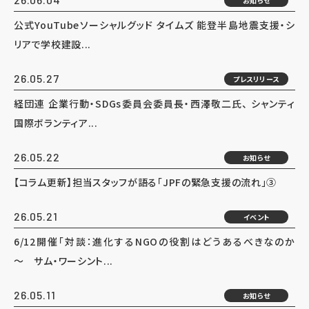
お知らせ
公式YouTubeソーシャルグッド タイムズ 能登半島地震支援・シ
リアで学校建設...
26.05.27
プレスリリース
経団連 企業行動・SDGs委員会委員長・西澤敬二氏、 シャンティ
国際ボランティア...
26.05.22
お知らせ
【コラム更新】担当スタッフが語る「JPFの緊急支援の流れ」③
26.05.21
イベント
6/12開催「対談：進化するNGOの役割はどうあるべきなのか
～ サム・ワーシント...
26.05.11
お知らせ