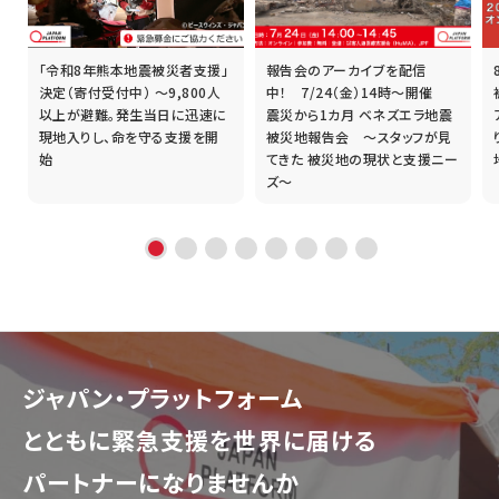
「令和8年熊本地震被災者支援」
報告会のアーカイブを配信
誰
決定（寄付受付中） ～9,800人
中！ 7/24（金）14時～開催
以上が避難。発生当日に迅速に
震災から1カ月 ベネズエラ地震
現地入りし、命を守る支援を開
被災地報告会 ～スタッフが見
始
てきた 被災地の現状と支援ニー
ズ～
ジャパン・プラットフォーム
とともに
緊急支援を世界に届ける
パートナーになりませんか