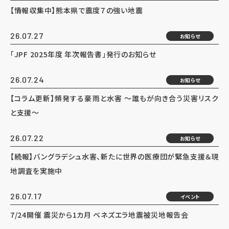
【情報収集中】熊本県で震度７の強い地震
26.07.27
お知らせ
「JPF 2025年度 年次報告書」発行のお知らせ
26.07.24
お知らせ
【コラム更新】頻発する豪雨と水害 ～誰もが向き合う災害リスク
と支援～
26.07.22
お知らせ
【続報】バングラデシュ水害、新たに世界の医療団が緊急支援＆現
地調査を実施中
26.07.17
イベント
7/24開催 震災から1カ月 ベネズエラ地震被災地報告会