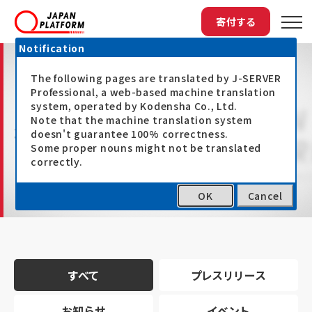
寄付する
Notification
The following pages are translated by J-SERVER
Professional, a web-based machine translation
system, operated by Kodensha Co., Ltd.
Note that the machine translation system
最新情報
doesn't guarantee 100% correctness.
Some proper nouns might not be translated
correctly.
OK
Cancel
トップ
最新情報
すべて
プレスリリース
お知らせ
イベント