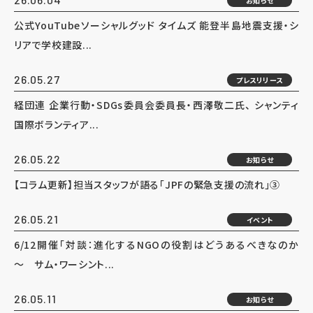
お知らせ
公式YouTubeソーシャルグッド タイムズ 能登半島地震支援・シ
リアで学校建設...
26.05.27
プレスリリース
経団連 企業行動・SDGs委員会委員長・西澤敬二氏、 シャンティ
国際ボランティア...
26.05.22
お知らせ
【コラム更新】担当スタッフが語る「JPFの緊急支援の流れ」③
26.05.21
イベント
6/12開催「対談：進化するNGOの役割はどうあるべきなのか
～ サム・ワーシント...
26.05.11
お知らせ