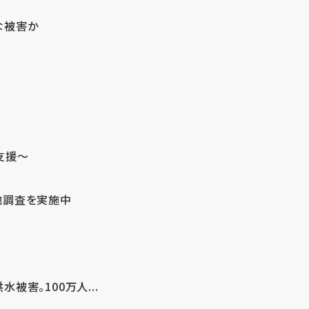
な被害か
支援～
地調査を実施中
害。100万人...