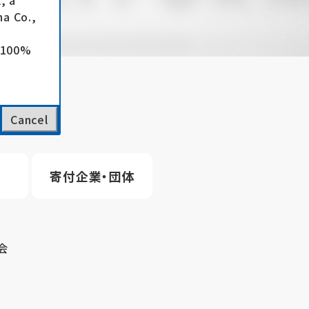
, a
a Co.,
e 100%
Cancel
寄付企業・団体
会