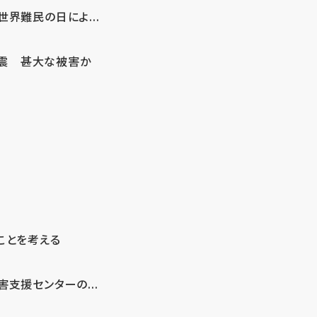
界難民の日によ...
地震 甚大な被害か
ことを考える
支援センターの...