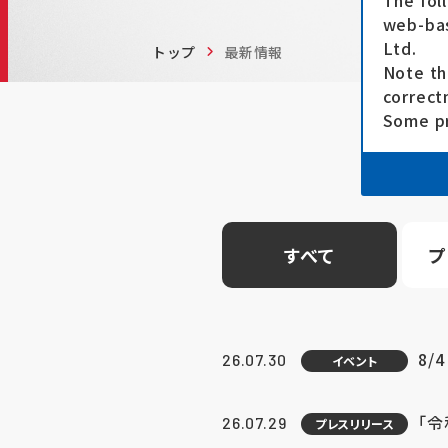
The fol
web-bas
Ltd.
トップ
最新情報
Note th
correct
Some pr
すべて
プ
8/
26.07.30
イベント
「
26.07.29
プレスリリース