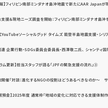
報】フィリピン南部ミンダナオ島沖地震で新たにAAR Japanが
支援＆現地ニーズ調査を開始：フィリピン南部ミンダナオ島沖を震源
式YouTubeソーシャルグッド タイムズ 能登半島地震支援・シリア
連 企業行動・SDGs委員会委員長・西澤敬二氏、 シャンティ国際
コラム更新】担当スタッフが語る「JPFの緊急支援の流れ」③
12開催「対談：進化するNGOの役割はどうあるべきなのか～ サム
眠預金】2025年度 通常枠「地域の変化に対応できる支援体制作り