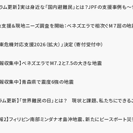
ラム更新】実は身近な「国内避難民」とは？JPFの支援事例も～世
急支援＆現地ニーズ調査を開始：ベネズエラで相次ぐM７超の
東危機対応支援2026（拡大）」決定（寄付受付中）
報収集中】ベネズエラでM7.2と7.5の大きな地震
情報収集中】青森県で震度6強の地震
ラム更新】「世界難民の日」とは？ 現状と課題、私たちにできる
報2】フィリピン南部ミンダナオ島沖地震、新たにピースボート災害