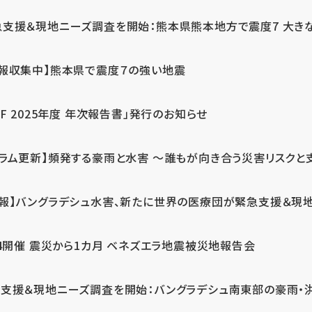
急支援＆現地ニーズ調査を開始：熊本県熊本地方で震度7 大き
情報収集中】熊本県で震度７の強い地震
PF 2025年度 年次報告書」発行のお知らせ
コラム更新】頻発する豪雨と水害 ～誰もが向き合う災害リスクと
続報】バングラデシュ水害、新たに世界の医療団が緊急支援＆現
24開催 震災から1カ月 ベネズエラ地震被災地報告会
支援＆現地ニーズ調査を開始：バングラデシュ南東部の豪雨・洪水被