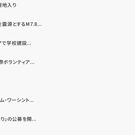
現地入り
とするM7.8...
で学校建設...
ボランティア...
・ワーシント...
」の公募を開...