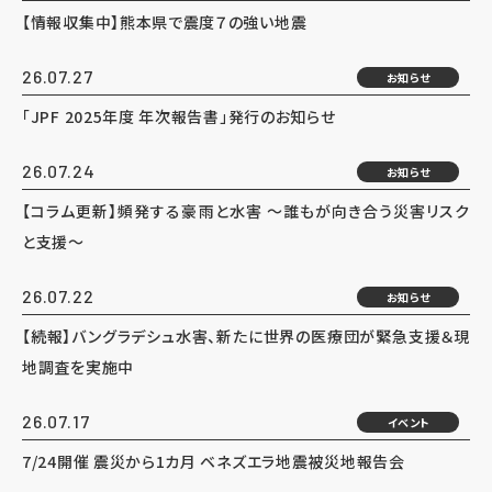
【情報収集中】熊本県で震度７の強い地震
26.07.27
お知らせ
「JPF 2025年度 年次報告書」発行のお知らせ
26.07.24
お知らせ
【コラム更新】頻発する豪雨と水害 ～誰もが向き合う災害リスク
と支援～
26.07.22
お知らせ
【続報】バングラデシュ水害、新たに世界の医療団が緊急支援＆現
地調査を実施中
26.07.17
イベント
7/24開催 震災から1カ月 ベネズエラ地震被災地報告会