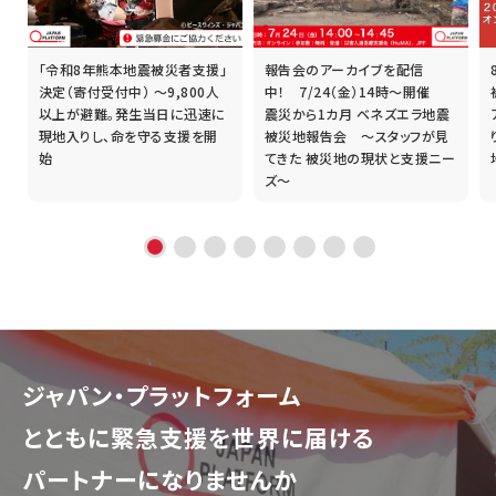
「令和8年熊本地震被災者支援」
報告会のアーカイブを配信
誰
決定（寄付受付中） ～9,800人
中！ 7/24（金）14時～開催
以上が避難。発生当日に迅速に
震災から1カ月 ベネズエラ地震
現地入りし、命を守る支援を開
被災地報告会 ～スタッフが見
始
てきた 被災地の現状と支援ニー
ズ～
ジャパン・プラットフォーム
とともに
緊急支援を世界に届ける
パートナーになりませんか