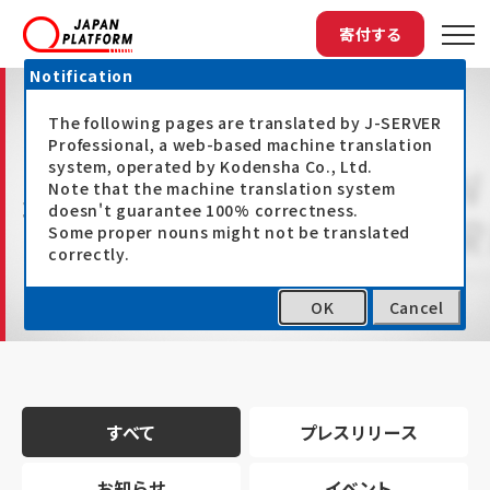
寄付する
Notification
The following pages are translated by J-SERVER
Professional, a web-based machine translation
system, operated by Kodensha Co., Ltd.
Note that the machine translation system
最新情報
doesn't guarantee 100% correctness.
Some proper nouns might not be translated
correctly.
OK
Cancel
トップ
最新情報
すべて
プレスリリース
お知らせ
イベント