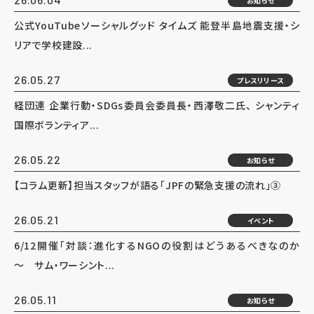
お知らせ
公式YouTubeソーシャルグッド タイムズ 能登半島地震支援・シ
リアで学校建設...
26.05.27
プレスリリース
経団連 企業行動・SDGs委員会委員長・西澤敬二氏、 シャンティ
国際ボランティア...
26.05.22
お知らせ
【コラム更新】担当スタッフが語る「JPFの緊急支援の流れ」③
26.05.21
イベント
6/12開催「対談：進化するNGOの役割はどうあるべきなのか
～ サム・ワーシント...
26.05.11
お知らせ