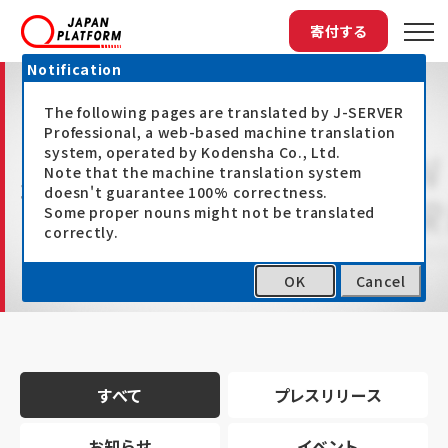
寄付する
Notification
The following pages are translated by J-SERVER
Professional, a web-based machine translation
system, operated by Kodensha Co., Ltd.
Note that the machine translation system
最新情報
doesn't guarantee 100% correctness.
Some proper nouns might not be translated
correctly.
OK
Cancel
トップ
最新情報
すべて
プレスリリース
お知らせ
イベント