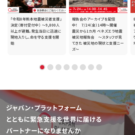
「令和8年熊本地震被災者支援」
報告会のアーカイブを配信
誰
決定（寄付受付中） ～9,800人
中！ 7/24（金）14時～開催
以上が避難。発生当日に迅速に
震災から1カ月 ベネズエラ地震
現地入りし、命を守る支援を開
被災地報告会 ～スタッフが見
始
てきた 被災地の現状と支援ニー
ズ～
ジャパン・プラットフォーム
とともに
緊急支援を世界に届ける
パートナーになりませんか