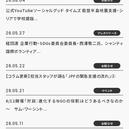
お知らせ
公式YouTubeソーシャルグッド タイムズ 能登半島地震支援・シ
リアで学校建設...
26.05.27
プレスリリース
経団連 企業行動・SDGs委員会委員長・西澤敬二氏、 シャンティ
国際ボランティア...
26.05.22
お知らせ
【コラム更新】担当スタッフが語る「JPFの緊急支援の流れ」③
26.05.21
イベント
6/12開催「対談：進化するNGOの役割はどうあるべきなのか
～ サム・ワーシント...
26.05.11
お知らせ