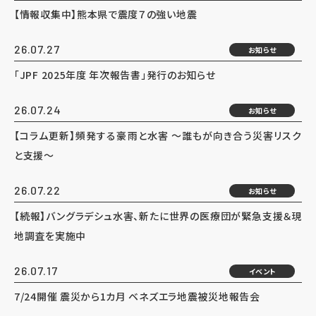
【情報収集中】熊本県で震度７の強い地震
26.07.27
お知らせ
「JPF 2025年度 年次報告書」発行のお知らせ
26.07.24
お知らせ
【コラム更新】頻発する豪雨と水害 ～誰もが向き合う災害リスク
と支援～
26.07.22
お知らせ
【続報】バングラデシュ水害、新たに世界の医療団が緊急支援＆現
地調査を実施中
26.07.17
イベント
7/24開催 震災から1カ月 ベネズエラ地震被災地報告会