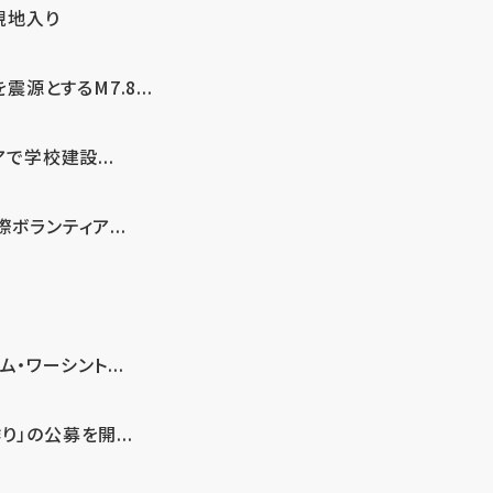
現地入り
とするM7.8...
で学校建設...
ボランティア...
・ワーシント...
」の公募を開...