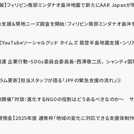
報】フィリピン南部ミンダナオ島沖地震で新たにAAR Japanが
支援＆現地ニーズ調査を開始：フィリピン南部ミンダナオ島沖を震源
式YouTubeソーシャルグッド タイムズ 能登半島地震支援・シリア
連 企業行動・SDGs委員会委員長・西澤敬二氏、 シャンティ国際
コラム更新】担当スタッフが語る「JPFの緊急支援の流れ」③
12開催「対談：進化するNGOの役割はどうあるべきなのか～ サム
眠預金】2025年度 通常枠「地域の変化に対応できる支援体制作り