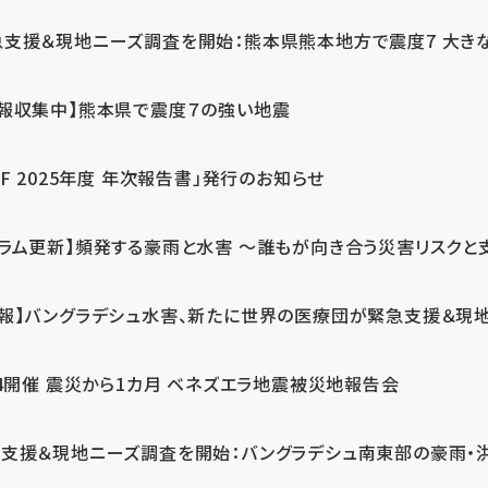
急支援＆現地ニーズ調査を開始：熊本県熊本地方で震度7 大き
情報収集中】熊本県で震度７の強い地震
PF 2025年度 年次報告書」発行のお知らせ
コラム更新】頻発する豪雨と水害 ～誰もが向き合う災害リスクと
続報】バングラデシュ水害、新たに世界の医療団が緊急支援＆現
24開催 震災から1カ月 ベネズエラ地震被災地報告会
支援＆現地ニーズ調査を開始：バングラデシュ南東部の豪雨・洪水被