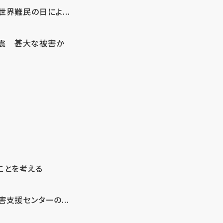
界難民の日によ...
地震 甚大な被害か
ことを考える
支援センターの...