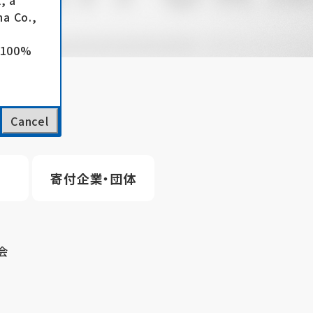
, a
a Co.,
e 100%
Cancel
寄付企業・団体
会