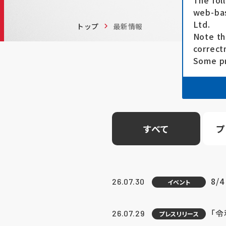
The fol
web-bas
Ltd.
トップ
最新情報
Note th
correct
Some pr
すべて
プ
8/
26.07.30
イベント
「
26.07.29
プレスリリース