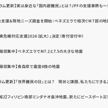
ラム更新】実は身近な「国内避難民」とは？JPFの支援事例も～世
急支援＆現地ニーズ調査を開始：ベネズエラで相次ぐM７超の
東危機対応支援2026（拡大）」決定（寄付受付中）
報収集中】ベネズエラでM7.2と7.5の大きな地震
情報収集中】青森県で震度6強の地震
ラム更新】「世界難民の日」とは？ 現状と課題、私たちにできる
報2】フィリピン南部ミンダナオ島沖地震、新たにピースボート災害