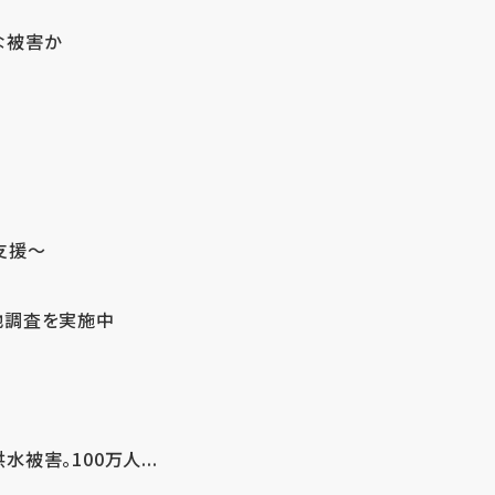
な被害か
支援～
地調査を実施中
害。100万人...