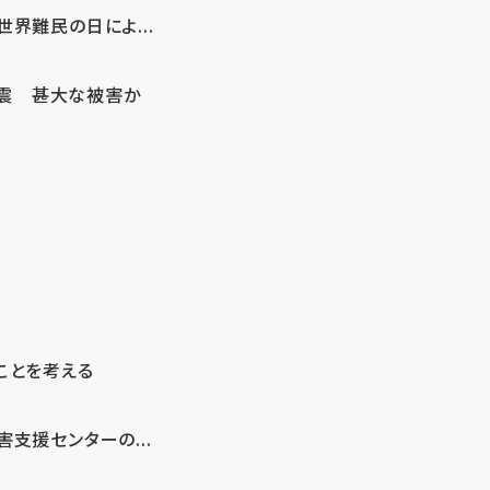
界難民の日によ...
地震 甚大な被害か
ことを考える
支援センターの...