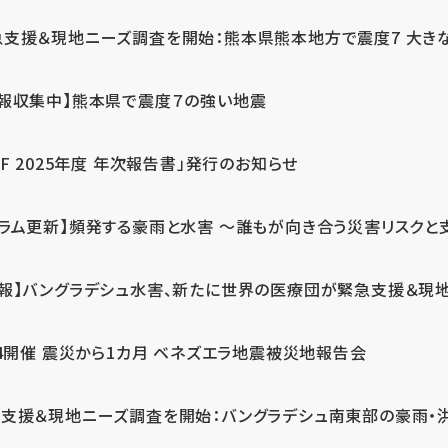
急支援＆現地ニーズ調査を開始：熊本県熊本地方で震度7 大き
情報収集中】熊本県で震度７の強い地震
PF 2025年度 年次報告書」発行のお知らせ
コラム更新】頻発する豪雨と水害 ～誰もが向き合う災害リスクと
続報】バングラデシュ水害、新たに世界の医療団が緊急支援＆現
24開催 震災から1カ月 ベネズエラ地震被災地報告会
支援＆現地ニーズ調査を開始：バングラデシュ南東部の豪雨・洪水被