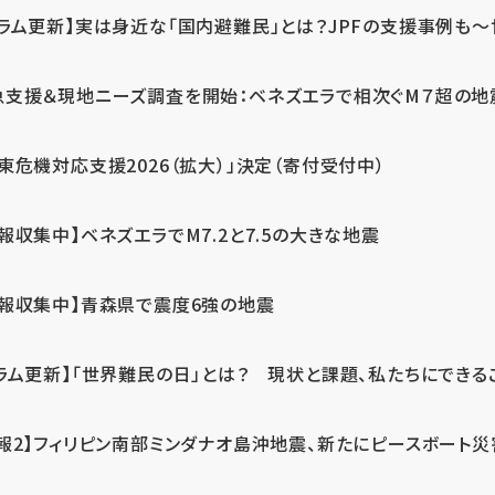
ラム更新】実は身近な「国内避難民」とは？JPFの支援事例も～世
急支援＆現地ニーズ調査を開始：ベネズエラで相次ぐM７超の
東危機対応支援2026（拡大）」決定（寄付受付中）
報収集中】ベネズエラでM7.2と7.5の大きな地震
情報収集中】青森県で震度6強の地震
ラム更新】「世界難民の日」とは？ 現状と課題、私たちにできる
報2】フィリピン南部ミンダナオ島沖地震、新たにピースボート災害