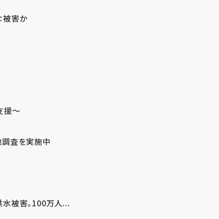
な被害か
支援～
地調査を実施中
害。100万人...