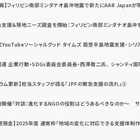
報】フィリピン南部ミンダナオ島沖地震で新たにAAR Japanが
支援＆現地ニーズ調査を開始：フィリピン南部ミンダナオ島沖を震源
式YouTubeソーシャルグッド タイムズ 能登半島地震支援・シリア
連 企業行動・SDGs委員会委員長・西澤敬二氏、 シャンティ国際
コラム更新】担当スタッフが語る「JPFの緊急支援の流れ」③
12開催「対談：進化するNGOの役割はどうあるべきなのか～ サム
眠預金】2025年度 通常枠「地域の変化に対応できる支援体制作り