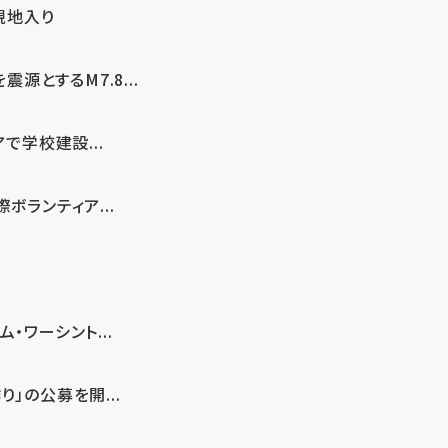
現地入り
とするM7.8...
で学校建設...
ボランティア...
・ワーシント...
」の公募を開...