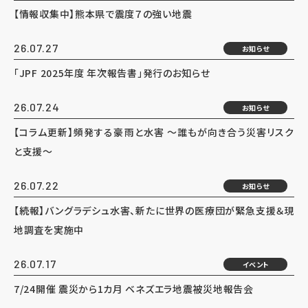
【情報収集中】熊本県で震度７の強い地震
26.07.27
お知らせ
「JPF 2025年度 年次報告書」発行のお知らせ
26.07.24
お知らせ
【コラム更新】頻発する豪雨と水害 ～誰もが向き合う災害リスク
と支援～
26.07.22
お知らせ
【続報】バングラデシュ水害、新たに世界の医療団が緊急支援＆現
地調査を実施中
26.07.17
イベント
7/24開催 震災から1カ月 ベネズエラ地震被災地報告会