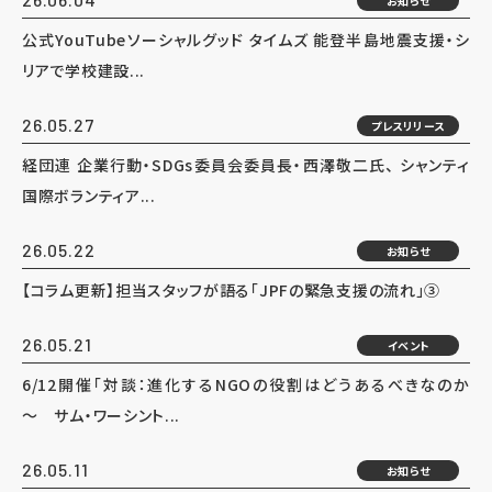
お知らせ
公式YouTubeソーシャルグッド タイムズ 能登半島地震支援・シ
リアで学校建設...
26.05.27
プレスリリース
経団連 企業行動・SDGs委員会委員長・西澤敬二氏、 シャンティ
国際ボランティア...
26.05.22
お知らせ
【コラム更新】担当スタッフが語る「JPFの緊急支援の流れ」③
26.05.21
イベント
6/12開催「対談：進化するNGOの役割はどうあるべきなのか
～ サム・ワーシント...
26.05.11
お知らせ