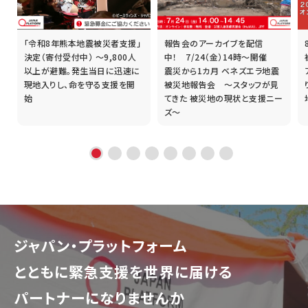
「令和8年熊本地震被災者支援」
報告会のアーカイブを配信
誰
決定（寄付受付中） ～9,800人
中！ 7/24（金）14時～開催
以上が避難。発生当日に迅速に
震災から1カ月 ベネズエラ地震
現地入りし、命を守る支援を開
被災地報告会 ～スタッフが見
始
てきた 被災地の現状と支援ニー
ズ～
ジャパン・プラットフォーム
とともに
緊急支援を世界に届ける
パートナーになりませんか