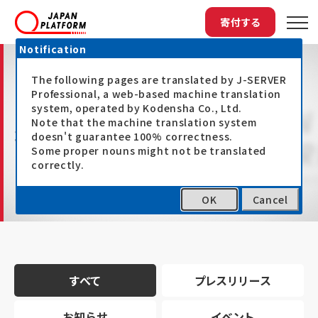
寄付する
Notification
The following pages are translated by J-SERVER
Professional, a web-based machine translation
system, operated by Kodensha Co., Ltd.
Note that the machine translation system
最新情報
doesn't guarantee 100% correctness.
Some proper nouns might not be translated
correctly.
OK
Cancel
トップ
最新情報
すべて
プレスリリース
お知らせ
イベント