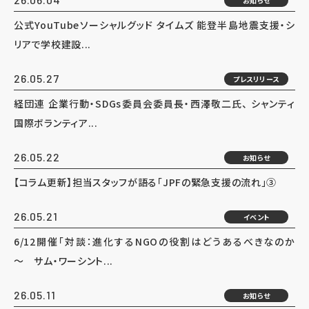
お知らせ
公式YouTubeソーシャルグッド タイムズ 能登半島地震支援・シ
リアで学校建設...
26.05.27
プレスリリース
経団連 企業行動・SDGs委員会委員長・西澤敬二氏、 シャンティ
国際ボランティア...
26.05.22
お知らせ
【コラム更新】担当スタッフが語る「JPFの緊急支援の流れ」③
26.05.21
イベント
6/12開催「対談：進化するNGOの役割はどうあるべきなのか
～ サム・ワーシント...
26.05.11
お知らせ