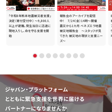
「令和8年熊本地震被災者支援」
報告会のアーカイブを配信
誰
決定（寄付受付中） ～9,800人
中！ 7/24（金）14時～開催
以上が避難。発生当日に迅速に
震災から1カ月 ベネズエラ地震
現地入りし、命を守る支援を開
被災地報告会 ～スタッフが見
始
てきた 被災地の現状と支援ニー
ズ～
ジャパン・プラットフォーム
とともに
緊急支援を世界に届ける
パートナーになりませんか