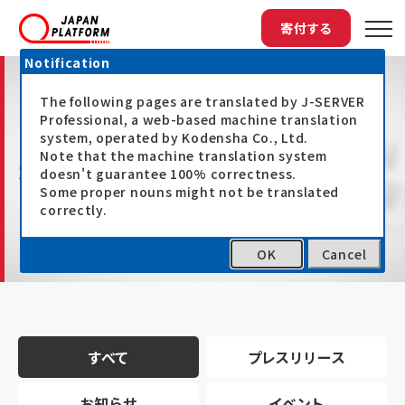
寄付する
Notification
The following pages are translated by J-SERVER
Professional, a web-based machine translation
system, operated by Kodensha Co., Ltd.
Note that the machine translation system
最新情報
doesn't guarantee 100% correctness.
Some proper nouns might not be translated
correctly.
OK
Cancel
トップ
最新情報
すべて
プレスリリース
お知らせ
イベント