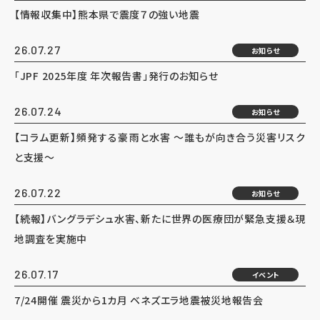
【情報収集中】熊本県で震度７の強い地震
26.07.27
お知らせ
「JPF 2025年度 年次報告書」発行のお知らせ
26.07.24
お知らせ
【コラム更新】頻発する豪雨と水害 ～誰もが向き合う災害リスク
と支援～
26.07.22
お知らせ
【続報】バングラデシュ水害、新たに世界の医療団が緊急支援＆現
地調査を実施中
26.07.17
イベント
7/24開催 震災から1カ月 ベネズエラ地震被災地報告会