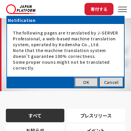
寄付する
Notification
The following pages are translated by J-SERVER
Professional, a web-based machine translation
system, operated by Kodensha Co., Ltd.
Note that the machine translation system
最新情報
doesn't guarantee 100% correctness.
Some proper nouns might not be translated
correctly.
OK
Cancel
トップ
最新情報
すべて
プレスリリース
お知らせ
イベント