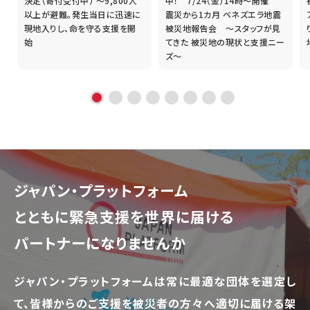
誰
決定（寄付受付中） ～9,800人
中！ 7/24（金）14時～開催
以上が避難。発生当日に迅速に
震災から1カ月 ベネズエラ地震
現地入りし、命を守る支援を開
被災地報告会 ～スタッフが見
始
てきた 被災地の現状と支援ニー
ズ～
ジャパン・プラットフォーム
とともに
緊急支援を世界に届ける
パートナーになりませんか
ジャパン・プラットフォームは常に最適な団体を選定し
て、
皆様からのご支援を被災者の方々へ適切に届ける架