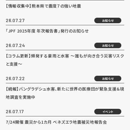
【情報収集中】熊本県で震度７の強い地震
26.07.27
お知らせ
「JPF 2025年度 年次報告書」発行のお知らせ
26.07.24
お知らせ
【コラム更新】頻発する豪雨と水害 ～誰もが向き合う災害リスク
と支援～
26.07.22
お知らせ
【続報】バングラデシュ水害、新たに世界の医療団が緊急支援＆現
地調査を実施中
26.07.17
イベント
7/24開催 震災から1カ月 ベネズエラ地震被災地報告会