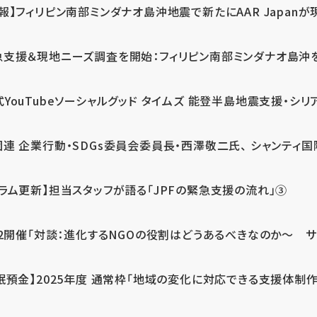
報】フィリピン南部ミンダナオ島沖地震で新たにAAR Japanが
支援＆現地ニーズ調査を開始：フィリピン南部ミンダナオ島沖を震源
式YouTubeソーシャルグッド タイムズ 能登半島地震支援・シリア
連 企業行動・SDGs委員会委員長・西澤敬二氏、 シャンティ国際
コラム更新】担当スタッフが語る「JPFの緊急支援の流れ」③
12開催「対談：進化するNGOの役割はどうあるべきなのか～ サム
眠預金】2025年度 通常枠「地域の変化に対応できる支援体制作り