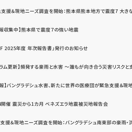
急支援＆現地ニーズ調査を開始：熊本県熊本地方で震度7 大き
情報収集中】熊本県で震度７の強い地震
PF 2025年度 年次報告書」発行のお知らせ
コラム更新】頻発する豪雨と水害 ～誰もが向き合う災害リスクと
続報】バングラデシュ水害、新たに世界の医療団が緊急支援＆現
24開催 震災から1カ月 ベネズエラ地震被災地報告会
支援＆現地ニーズ調査を開始：バングラデシュ南東部の豪雨・洪水被