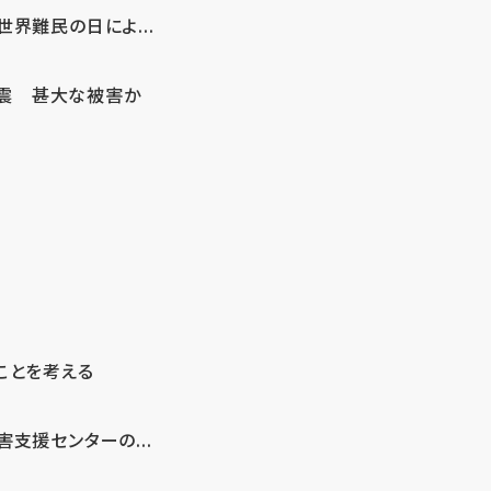
界難民の日によ...
地震 甚大な被害か
ことを考える
支援センターの...