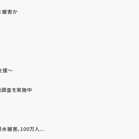
な被害か
支援～
地調査を実施中
害。100万人...