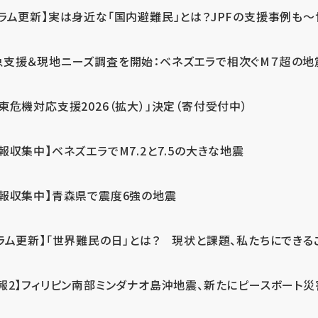
ラム更新】実は身近な「国内避難民」とは？JPFの支援事例も～世
急支援＆現地ニーズ調査を開始：ベネズエラで相次ぐM７超の
東危機対応支援2026（拡大）」決定（寄付受付中）
報収集中】ベネズエラでM7.2と7.5の大きな地震
情報収集中】青森県で震度6強の地震
ラム更新】「世界難民の日」とは？ 現状と課題、私たちにできる
報2】フィリピン南部ミンダナオ島沖地震、新たにピースボート災害