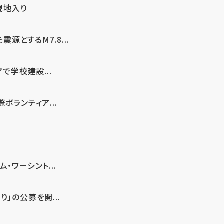
現地入り
とするM7.8...
で学校建設...
ボランティア...
・ワーシント...
」の公募を開...