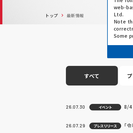
The fol
web-bas
Ltd.
トップ
最新情報
Note th
correct
Some pr
すべて
プ
8/
26.07.30
イベント
「
26.07.29
プレスリリース