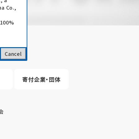
, a
a Co.,
e 100%
Cancel
寄付企業・団体
会