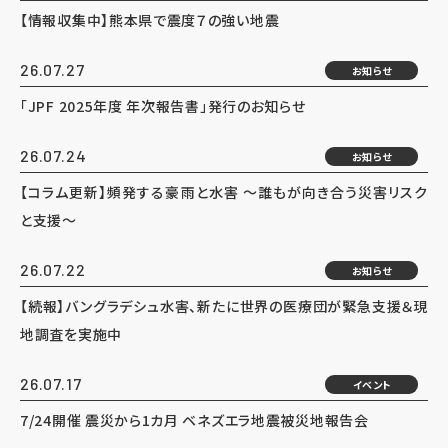
【情報収集中】熊本県で震度７の強い地震
26.07.27
お知らせ
「JPF 2025年度 年次報告書」発行のお知らせ
26.07.24
お知らせ
【コラム更新】頻発する豪雨と水害 ～誰もが向き合う災害リスク
と支援～
26.07.22
お知らせ
【続報】バングラデシュ水害、新たに世界の医療団が緊急支援＆現
地調査を実施中
26.07.17
イベント
7/24開催 震災から1カ月 ベネズエラ地震被災地報告会