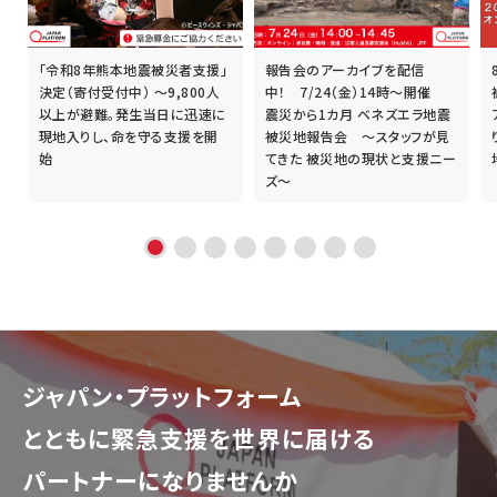
「令和8年熊本地震被災者支援」
報告会のアーカイブを配信
誰
決定（寄付受付中） ～9,800人
中！ 7/24（金）14時～開催
以上が避難。発生当日に迅速に
震災から1カ月 ベネズエラ地震
現地入りし、命を守る支援を開
被災地報告会 ～スタッフが見
始
てきた 被災地の現状と支援ニー
ズ～
ジャパン・プラットフォーム
とともに
緊急支援を世界に届ける
パートナーになりませんか