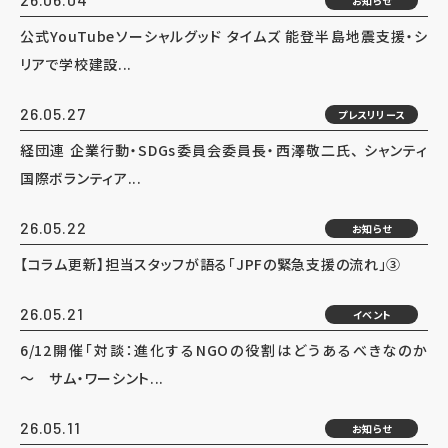
お知らせ
公式YouTubeソーシャルグッド タイムズ 能登半島地震支援・シ
リアで学校建設...
26.05.27
プレスリリース
経団連 企業行動・SDGs委員会委員長・西澤敬二氏、 シャンティ
国際ボランティア...
26.05.22
お知らせ
【コラム更新】担当スタッフが語る「JPFの緊急支援の流れ」③
26.05.21
イベント
6/12開催「対談：進化するNGOの役割はどうあるべきなのか
～ サム・ワーシント...
26.05.11
お知らせ