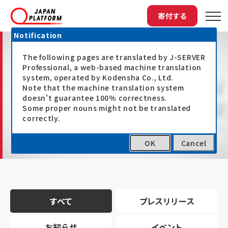
寄付する
Notification
The following pages are translated by J-SERVER
Professional, a web-based machine translation
system, operated by Kodensha Co., Ltd.
Note that the machine translation system
最新情報
doesn't guarantee 100% correctness.
Some proper nouns might not be translated
correctly.
OK
Cancel
トップ
最新情報
すべて
プレスリリース
お知らせ
イベント