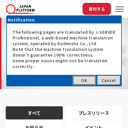
寄付する
Notification
The following pages are translated by J-SERVER
Professional, a web-based machine translation
system, operated by Kodensha Co., Ltd.
Note that the machine translation system
最新情報
doesn't guarantee 100% correctness.
Some proper nouns might not be translated
correctly.
OK
Cancel
トップ
最新情報
すべて
プレスリリース
お知らせ
イベント