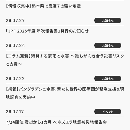
【情報収集中】熊本県で震度７の強い地震
26.07.27
お知らせ
「JPF 2025年度 年次報告書」発行のお知らせ
26.07.24
お知らせ
【コラム更新】頻発する豪雨と水害 ～誰もが向き合う災害リスク
と支援～
26.07.22
お知らせ
【続報】バングラデシュ水害、新たに世界の医療団が緊急支援＆現
地調査を実施中
26.07.17
イベント
7/24開催 震災から1カ月 ベネズエラ地震被災地報告会