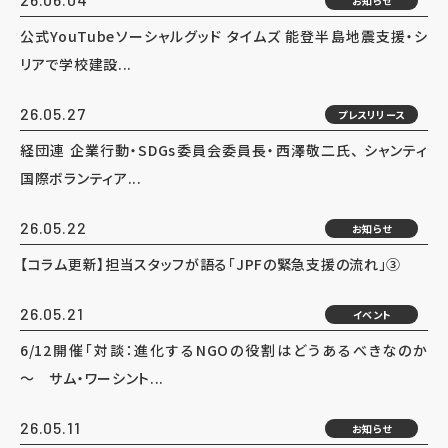
お知らせ
公式YouTubeソーシャルグッド タイムズ 能登半島地震支援・シ
リアで学校建設...
26.05.27
プレスリリース
経団連 企業行動・SDGs委員会委員長・西澤敬二氏、 シャンティ
国際ボランティア...
26.05.22
お知らせ
【コラム更新】担当スタッフが語る「JPFの緊急支援の流れ」③
26.05.21
イベント
6/12開催「対談：進化するNGOの役割はどうあるべきなのか
～ サム・ワーシント...
26.05.11
お知らせ