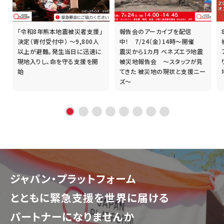
「令和8年熊本地震被災者支援」
報告会のアーカイブを配信
誰
決定（寄付受付中） ～9,800人
中！ 7/24（金）14時～開催
以上が避難。発生当日に迅速に
震災から1カ月 ベネズエラ地震
現地入りし、命を守る支援を開
被災地報告会 ～スタッフが見
始
てきた 被災地の現状と支援ニー
ズ～
ジャパン・プラットフォーム
とともに
緊急支援を世界に届ける
パートナーになりませんか