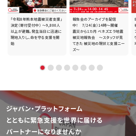
「令和8年熊本地震被災者支援」
報告会のアーカイブを配信
誰
決定（寄付受付中） ～9,800人
中！ 7/24（金）14時～開催
以上が避難。発生当日に迅速に
震災から1カ月 ベネズエラ地震
現地入りし、命を守る支援を開
被災地報告会 ～スタッフが見
始
てきた 被災地の現状と支援ニー
ズ～
ジャパン・プラットフォーム
とともに
緊急支援を世界に届ける
パートナーになりませんか