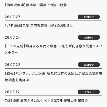
【情報収集中】熊本県で震度７の強い地震
26.07.27
お知らせ
「JPF 2025年度 年次報告書」発行のお知らせ
26.07.24
お知らせ
【コラム更新】頻発する豪雨と水害 ～誰もが向き合う災害リスク
と支援～
26.07.22
お知らせ
【続報】バングラデシュ水害、新たに世界の医療団が緊急支援＆現
地調査を実施中
26.07.17
イベント
7/24開催 震災から1カ月 ベネズエラ地震被災地報告会