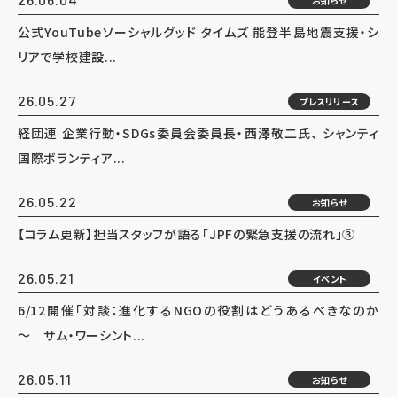
お知らせ
公式YouTubeソーシャルグッド タイムズ 能登半島地震支援・シ
リアで学校建設...
26.05.27
プレスリリース
経団連 企業行動・SDGs委員会委員長・西澤敬二氏、 シャンティ
国際ボランティア...
26.05.22
お知らせ
【コラム更新】担当スタッフが語る「JPFの緊急支援の流れ」③
26.05.21
イベント
6/12開催「対談：進化するNGOの役割はどうあるべきなのか
～ サム・ワーシント...
26.05.11
お知らせ