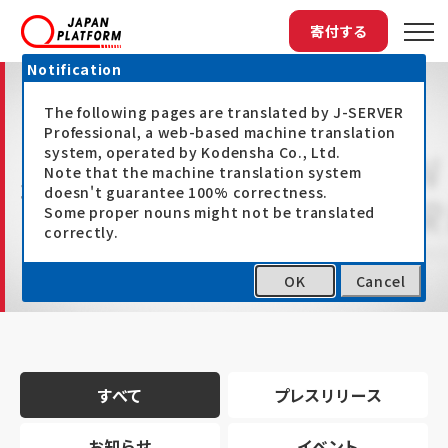
寄付する
Notification
The following pages are translated by J-SERVER
Professional, a web-based machine translation
system, operated by Kodensha Co., Ltd.
Note that the machine translation system
最新情報
doesn't guarantee 100% correctness.
Some proper nouns might not be translated
correctly.
OK
Cancel
トップ
最新情報
すべて
プレスリリース
お知らせ
イベント