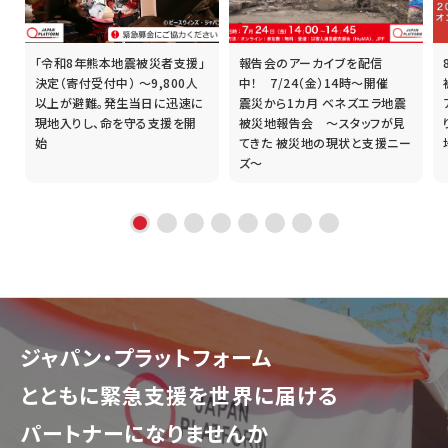
「令和8年熊本地震被災者支援」
報告会のアーカイブを配信
誰
決定（寄付受付中） ～9,800人
中！ 7/24（金）14時～開催
以上が避難。発生当日に迅速に
震災から1カ月 ベネズエラ地震
現地入りし、命を守る支援を開
被災地報告会 ～スタッフが見
始
てきた 被災地の現状と支援ニー
ズ～
ジャパン・プラットフォーム
とともに
緊急支援を世界に届ける
パートナーになりませんか