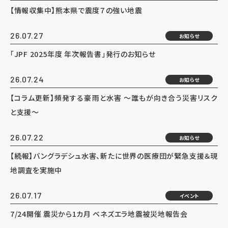
【情報収集中】熊本県で震度７の強い地震
26.07.27
お知らせ
「JPF 2025年度 年次報告書」発行のお知らせ
26.07.24
お知らせ
【コラム更新】頻発する豪雨と水害 ～誰もが向き合う災害リスク
と支援～
26.07.22
お知らせ
【続報】バングラデシュ水害、新たに世界の医療団が緊急支援＆現
地調査を実施中
26.07.17
イベント
7/24開催 震災から1カ月 ベネズエラ地震被災地報告会