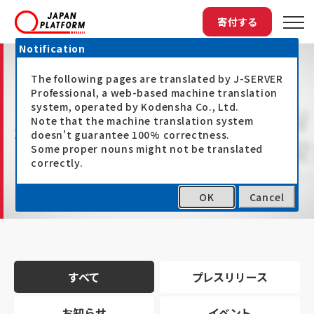
寄付する
Notification
The following pages are translated by J-SERVER
Professional, a web-based machine translation
system, operated by Kodensha Co., Ltd.
Note that the machine translation system
最新情報
doesn't guarantee 100% correctness.
Some proper nouns might not be translated
correctly.
OK
Cancel
トップ
最新情報
すべて
プレスリリース
お知らせ
イベント