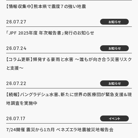
【情報収集中】熊本県で震度７の強い地震
26.07.27
お知らせ
「JPF 2025年度 年次報告書」発行のお知らせ
26.07.24
お知らせ
【コラム更新】頻発する豪雨と水害 ～誰もが向き合う災害リスク
と支援～
26.07.22
お知らせ
【続報】バングラデシュ水害、新たに世界の医療団が緊急支援＆現
地調査を実施中
26.07.17
イベント
7/24開催 震災から1カ月 ベネズエラ地震被災地報告会