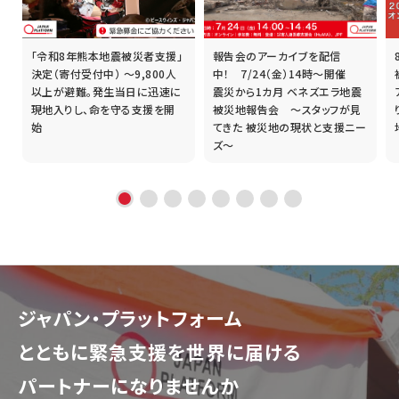
「令和8年熊本地震被災者支援」
報告会のアーカイブを配信
誰
決定（寄付受付中） ～9,800人
中！ 7/24（金）14時～開催
以上が避難。発生当日に迅速に
震災から1カ月 ベネズエラ地震
現地入りし、命を守る支援を開
被災地報告会 ～スタッフが見
始
てきた 被災地の現状と支援ニー
ズ～
ジャパン・プラットフォーム
とともに
緊急支援を世界に届ける
パートナーになりませんか