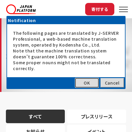
寄付する
Notification
The following pages are translated by J-SERVER
Professional, a web-based machine translation
system, operated by Kodensha Co., Ltd.
Note that the machine translation system
最新情報
doesn't guarantee 100% correctness.
Some proper nouns might not be translated
correctly.
OK
Cancel
トップ
最新情報
すべて
プレスリリース
お知らせ
イベント