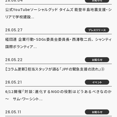
お知らせ
公式YouTubeソーシャルグッド タイムズ 能登半島地震支援・シ
リアで学校建設...
26.05.27
プレスリリース
経団連 企業行動・SDGs委員会委員長・西澤敬二氏、 シャンティ
国際ボランティア...
26.05.22
お知らせ
【コラム更新】担当スタッフが語る「JPFの緊急支援の流れ」③
26.05.21
イベント
6/12開催「対談：進化するNGOの役割はどうあるべきなのか
～ サム・ワーシント...
26.05.11
お知らせ