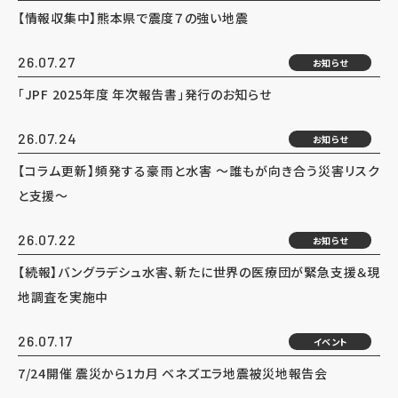
【情報収集中】熊本県で震度７の強い地震
26.07.27
お知らせ
「JPF 2025年度 年次報告書」発行のお知らせ
26.07.24
お知らせ
【コラム更新】頻発する豪雨と水害 ～誰もが向き合う災害リスク
と支援～
26.07.22
お知らせ
【続報】バングラデシュ水害、新たに世界の医療団が緊急支援＆現
地調査を実施中
26.07.17
イベント
7/24開催 震災から1カ月 ベネズエラ地震被災地報告会