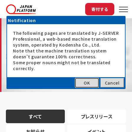
寄付する
Notification
The following pages are translated by J-SERVER
Professional, a web-based machine translation
system, operated by Kodensha Co., Ltd.
Note that the machine translation system
最新情報
doesn't guarantee 100% correctness.
Some proper nouns might not be translated
correctly.
OK
Cancel
トップ
最新情報
すべて
プレスリリース
お知らせ
イベント