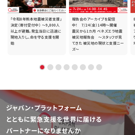
「令和8年熊本地震被災者支援」
報告会のアーカイブを配信
誰
決定（寄付受付中） ～9,800人
中！ 7/24（金）14時～開催
以上が避難。発生当日に迅速に
震災から1カ月 ベネズエラ地震
現地入りし、命を守る支援を開
被災地報告会 ～スタッフが見
始
てきた 被災地の現状と支援ニー
ズ～
ジャパン・プラットフォーム
とともに
緊急支援を世界に届ける
パートナーになりませんか