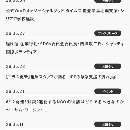
お知らせ
公式YouTubeソーシャルグッド タイムズ 能登半島地震支援・シ
リアで学校建設...
26.05.27
プレスリリース
経団連 企業行動・SDGs委員会委員長・西澤敬二氏、 シャンティ
国際ボランティア...
26.05.22
お知らせ
【コラム更新】担当スタッフが語る「JPFの緊急支援の流れ」③
26.05.21
イベント
6/12開催「対談：進化するNGOの役割はどうあるべきなのか
～ サム・ワーシント...
26.05.11
お知らせ