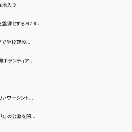
現地入り
とするM7.8...
で学校建設...
ボランティア...
・ワーシント...
」の公募を開...