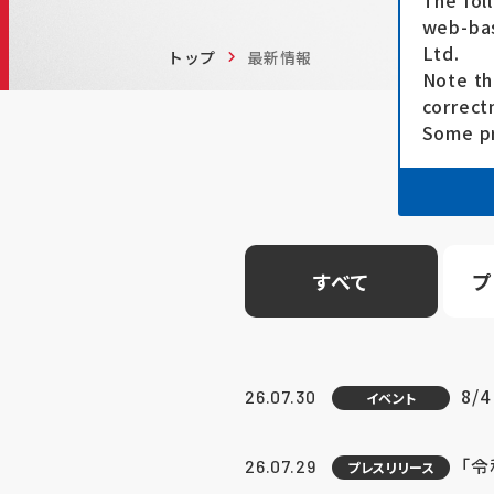
The fol
web-bas
Ltd.
トップ
最新情報
Note th
correct
Some pr
すべて
プ
8/
26.07.30
イベント
「
26.07.29
プレスリリース