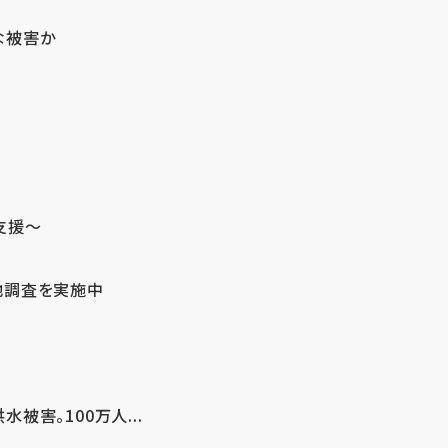
な被害か
支援～
地調査を実施中
害。100万人...