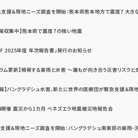
急支援＆現地ニーズ調査を開始：熊本県熊本地方で震度7 大き
情報収集中】熊本県で震度７の強い地震
PF 2025年度 年次報告書」発行のお知らせ
コラム更新】頻発する豪雨と水害 ～誰もが向き合う災害リスクと
続報】バングラデシュ水害、新たに世界の医療団が緊急支援＆現
24開催 震災から1カ月 ベネズエラ地震被災地報告会
支援＆現地ニーズ調査を開始：バングラデシュ南東部の豪雨・洪水被