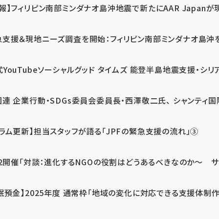
報】フィリピン南部ミンダナオ島沖地震で新たにAAR Japanが
支援＆現地ニーズ調査を開始：フィリピン南部ミンダナオ島沖を震源
式YouTubeソーシャルグッド タイムズ 能登半島地震支援・シリア
連 企業行動・SDGs委員会委員長・西澤敬二氏、 シャンティ国際
コラム更新】担当スタッフが語る「JPFの緊急支援の流れ」③
12開催「対談：進化するNGOの役割はどうあるべきなのか～ サム
眠預金】2025年度 通常枠「地域の変化に対応できる支援体制作り