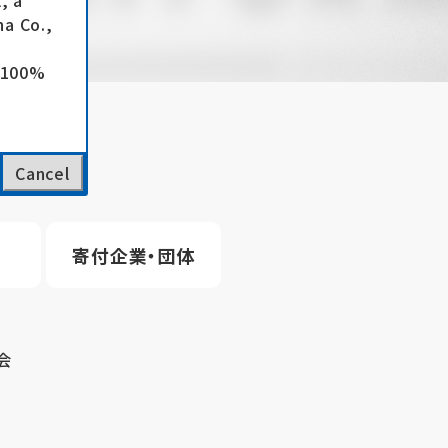
, a
a Co.,
e 100%
Cancel
寄付企業・団体
会