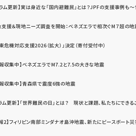
ラム更新】実は身近な「国内避難民」とは？JPFの支援事例も～世
急支援＆現地ニーズ調査を開始：ベネズエラで相次ぐM７超の
東危機対応支援2026（拡大）」決定（寄付受付中）
報収集中】ベネズエラでM7.2と7.5の大きな地震
情報収集中】青森県で震度6強の地震
ラム更新】「世界難民の日」とは？ 現状と課題、私たちにできる
報2】フィリピン南部ミンダナオ島沖地震、新たにピースボート災害