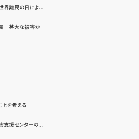
界難民の日によ...
地震 甚大な被害か
ことを考える
支援センターの...