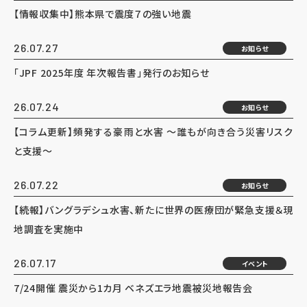
【情報収集中】熊本県で震度７の強い地震
26.07.27
お知らせ
「JPF 2025年度 年次報告書」発行のお知らせ
26.07.24
お知らせ
【コラム更新】頻発する豪雨と水害 ～誰もが向き合う災害リスク
と支援～
26.07.22
お知らせ
【続報】バングラデシュ水害、新たに世界の医療団が緊急支援＆現
地調査を実施中
26.07.17
イベント
7/24開催 震災から1カ月 ベネズエラ地震被災地報告会