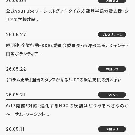
お知らせ
公式YouTubeソーシャルグッド タイムズ 能登半島地震支援・シ
リアで学校建設...
26.05.27
プレスリリース
経団連 企業行動・SDGs委員会委員長・西澤敬二氏、 シャンティ
国際ボランティア...
26.05.22
お知らせ
【コラム更新】担当スタッフが語る「JPFの緊急支援の流れ」③
26.05.21
イベント
6/12開催「対談：進化するNGOの役割はどうあるべきなのか
～ サム・ワーシント...
26.05.11
お知らせ