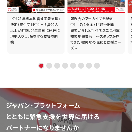
「令和8年熊本地震被災者支援」
報告会のアーカイブを配信
誰
決定（寄付受付中） ～9,800人
中！ 7/24（金）14時～開催
以上が避難。発生当日に迅速に
震災から1カ月 ベネズエラ地震
現地入りし、命を守る支援を開
被災地報告会 ～スタッフが見
始
てきた 被災地の現状と支援ニー
ズ～
ジャパン・プラットフォーム
とともに
緊急支援を世界に届ける
パートナーになりませんか