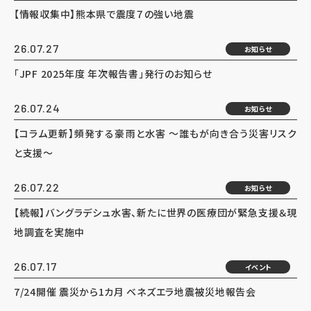
【情報収集中】熊本県で震度７の強い地震
26.07.27
お知らせ
「JPF 2025年度 年次報告書」発行のお知らせ
26.07.24
お知らせ
【コラム更新】頻発する豪雨と水害 ～誰もが向き合う災害リスク
と支援～
26.07.22
お知らせ
【続報】バングラデシュ水害、新たに世界の医療団が緊急支援＆現
地調査を実施中
26.07.17
イベント
7/24開催 震災から1カ月 ベネズエラ地震被災地報告会