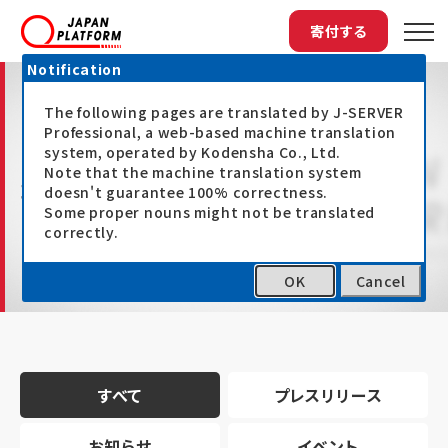
寄付する
Notification
The following pages are translated by J-SERVER
Professional, a web-based machine translation
system, operated by Kodensha Co., Ltd.
Note that the machine translation system
最新情報
doesn't guarantee 100% correctness.
Some proper nouns might not be translated
correctly.
OK
Cancel
トップ
最新情報
すべて
プレスリリース
お知らせ
イベント