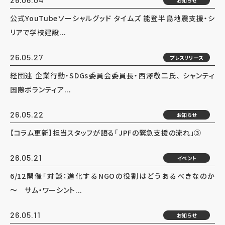
お知らせ
公式YouTubeソーシャルグッド タイムズ 能登半島地震支援・シ
リアで学校建設...
26.05.27
プレスリリース
経団連 企業行動・SDGs委員会委員長・西澤敬二氏、 シャンティ
国際ボランティア...
26.05.22
お知らせ
【コラム更新】担当スタッフが語る「JPFの緊急支援の流れ」③
26.05.21
イベント
6/12開催「対談：進化するNGOの役割はどうあるべきなのか
～ サム・ワーシント...
26.05.11
お知らせ