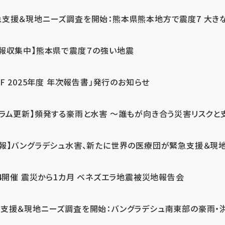
急支援＆現地ニーズ調査を開始：熊本県熊本地方で震度7 大き
情報収集中】熊本県で震度７の強い地震
PF 2025年度 年次報告書」発行のお知らせ
コラム更新】頻発する豪雨と水害 ～誰もが向き合う災害リスクと
続報】バングラデシュ水害、新たに世界の医療団が緊急支援＆現
24開催 震災から1カ月 ベネズエラ地震被災地報告会
支援＆現地ニーズ調査を開始：バングラデシュ南東部の豪雨・洪水被