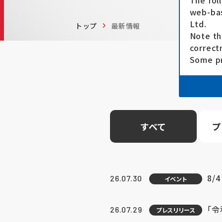
The fol
web-bas
Ltd.
トップ
最新情報
Note th
correct
Some pr
すべて
プ
8/
26.07.30
イベント
「
26.07.29
プレスリリース