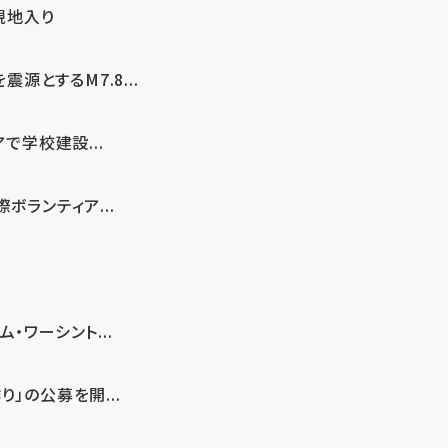
現地入り
とするM7.8...
で学校建設...
ボランティア...
・ワーシント...
」の公募を開...