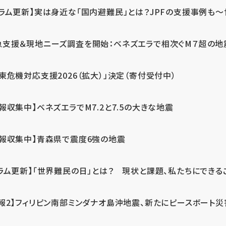
ラム更新】実は身近な「国内避難民」とは？JPFの支援事例も～世
急支援＆現地ニーズ調査を開始：ベネズエラで相次ぐM７超の
東危機対応支援2026（拡大）」決定（寄付受付中）
報収集中】ベネズエラでM7.2と7.5の大きな地震
情報収集中】青森県で震度6強の地震
ラム更新】「世界難民の日」とは？ 現状と課題、私たちにできる
報2】フィリピン南部ミンダナオ島沖地震、新たにピースボート災害