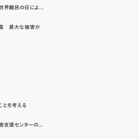
界難民の日によ...
地震 甚大な被害か
ことを考える
支援センターの...