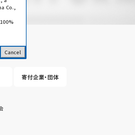
, a
a Co.,
e 100%
Cancel
寄付企業・団体
会