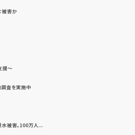
な被害か
支援～
地調査を実施中
害。100万人...