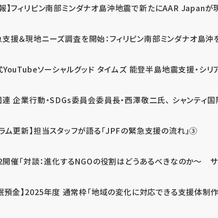
報】フィリピン南部ミンダナオ島沖地震で新たにAAR Japanが
支援＆現地ニーズ調査を開始：フィリピン南部ミンダナオ島沖を震源
式YouTubeソーシャルグッド タイムズ 能登半島地震支援・シリア
連 企業行動・SDGs委員会委員長・西澤敬二氏、 シャンティ国際
コラム更新】担当スタッフが語る「JPFの緊急支援の流れ」③
12開催「対談：進化するNGOの役割はどうあるべきなのか～ サム
眠預金】2025年度 通常枠「地域の変化に対応できる支援体制作り