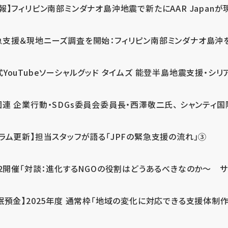
報】フィリピン南部ミンダナオ島沖地震で新たにAAR Japanが
支援＆現地ニーズ調査を開始：フィリピン南部ミンダナオ島沖を震源
式YouTubeソーシャルグッド タイムズ 能登半島地震支援・シリア
連 企業行動・SDGs委員会委員長・西澤敬二氏、 シャンティ国際
コラム更新】担当スタッフが語る「JPFの緊急支援の流れ」③
12開催「対談：進化するNGOの役割はどうあるべきなのか～ サム
眠預金】2025年度 通常枠「地域の変化に対応できる支援体制作り