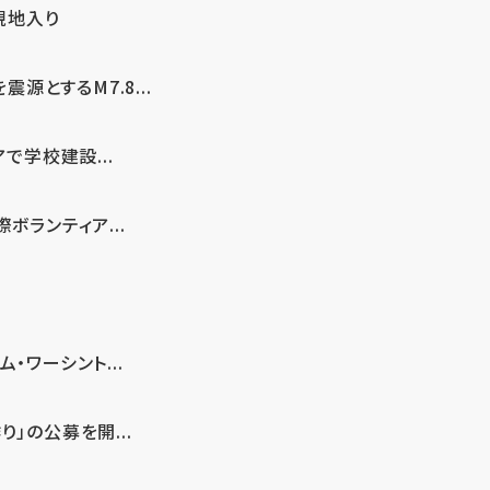
現地入り
とするM7.8...
で学校建設...
ボランティア...
・ワーシント...
」の公募を開...