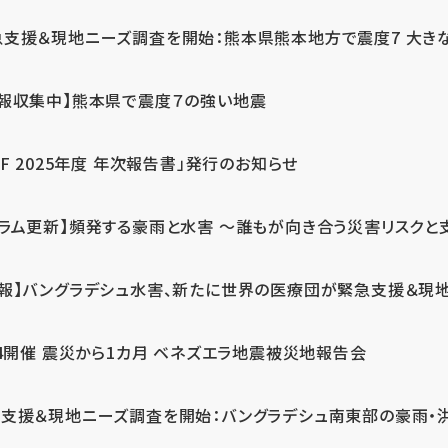
急支援＆現地ニーズ調査を開始：熊本県熊本地方で震度7 大き
情報収集中】熊本県で震度７の強い地震
PF 2025年度 年次報告書」発行のお知らせ
コラム更新】頻発する豪雨と水害 ～誰もが向き合う災害リスクと
続報】バングラデシュ水害、新たに世界の医療団が緊急支援＆現
24開催 震災から1カ月 ベネズエラ地震被災地報告会
支援＆現地ニーズ調査を開始：バングラデシュ南東部の豪雨・洪水被