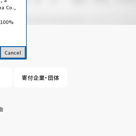
, a
a Co.,
e 100%
Cancel
寄付企業・団体
会