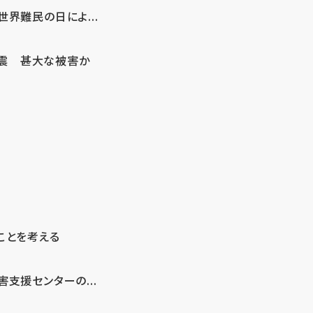
界難民の日によ...
地震 甚大な被害か
ことを考える
支援センターの...