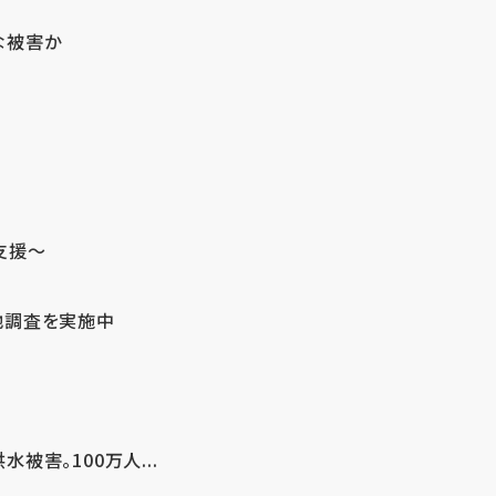
な被害か
支援～
地調査を実施中
害。100万人...