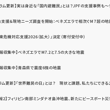
ラム更新】実は身近な「国内避難民」とは？JPFの支援事例も～世
急支援＆現地ニーズ調査を開始：ベネズエラで相次ぐM７超の
東危機対応支援2026（拡大）」決定（寄付受付中）
報収集中】ベネズエラでM7.2と7.5の大きな地震
情報収集中】青森県で震度6強の地震
ラム更新】「世界難民の日」とは？ 現状と課題、私たちにできる
報2】フィリピン南部ミンダナオ島沖地震、新たにピースボート災害