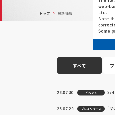
The fol
web-bas
Ltd.
トップ
最新情報
Note th
correct
Some pr
すべて
プ
8/
26.07.30
イベント
「
26.07.29
プレスリリース