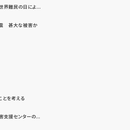
界難民の日によ...
地震 甚大な被害か
ことを考える
支援センターの...