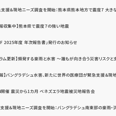
急支援＆現地ニーズ調査を開始：熊本県熊本地方で震度7 大き
情報収集中】熊本県で震度７の強い地震
PF 2025年度 年次報告書」発行のお知らせ
コラム更新】頻発する豪雨と水害 ～誰もが向き合う災害リスクと
続報】バングラデシュ水害、新たに世界の医療団が緊急支援＆現
24開催 震災から1カ月 ベネズエラ地震被災地報告会
支援＆現地ニーズ調査を開始：バングラデシュ南東部の豪雨・洪水被