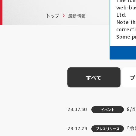
The fol
web-bas
Ltd.
トップ
最新情報
Note th
correct
Some pr
すべて
プ
8/
26.07.30
イベント
「
26.07.29
プレスリリース