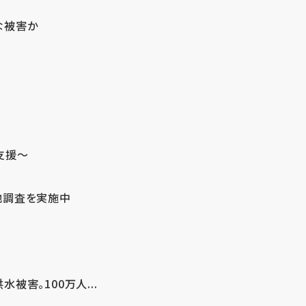
な被害か
支援～
地調査を実施中
害。100万人...