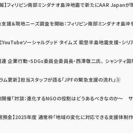
報】フィリピン南部ミンダナオ島沖地震で新たにAAR Japanが
支援＆現地ニーズ調査を開始：フィリピン南部ミンダナオ島沖を震源
式YouTubeソーシャルグッド タイムズ 能登半島地震支援・シリア
連 企業行動・SDGs委員会委員長・西澤敬二氏、 シャンティ国際
コラム更新】担当スタッフが語る「JPFの緊急支援の流れ」③
12開催「対談：進化するNGOの役割はどうあるべきなのか～ サム
眠預金】2025年度 通常枠「地域の変化に対応できる支援体制作り