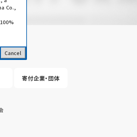
, a
a Co.,
e 100%
Cancel
寄付企業・団体
会