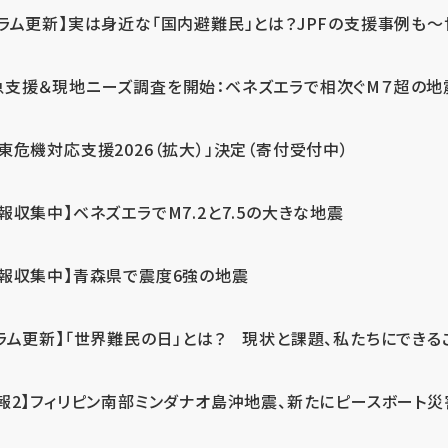
ラム更新】実は身近な「国内避難民」とは？JPFの支援事例も～世
急支援＆現地ニーズ調査を開始：ベネズエラで相次ぐM７超の
東危機対応支援2026（拡大）」決定（寄付受付中）
報収集中】ベネズエラでM7.2と7.5の大きな地震
情報収集中】青森県で震度6強の地震
ラム更新】「世界難民の日」とは？ 現状と課題、私たちにできる
報2】フィリピン南部ミンダナオ島沖地震、新たにピースボート災害