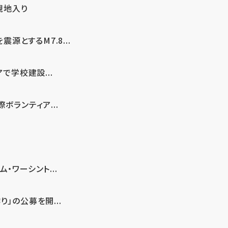
現地入り
とするM7.8...
で学校建設...
ボランティア...
・ワーシント...
」の公募を開...