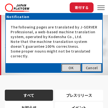
寄付する
Notification
The following pages are translated by J-SERVER
Professional, a web-based machine translation
system, operated by Kodensha Co., Ltd.
Note that the machine translation system
最新情報
doesn't guarantee 100% correctness.
Some proper nouns might not be translated
correctly.
OK
Cancel
トップ
最新情報
すべて
プレスリリース
お知らせ
イベント