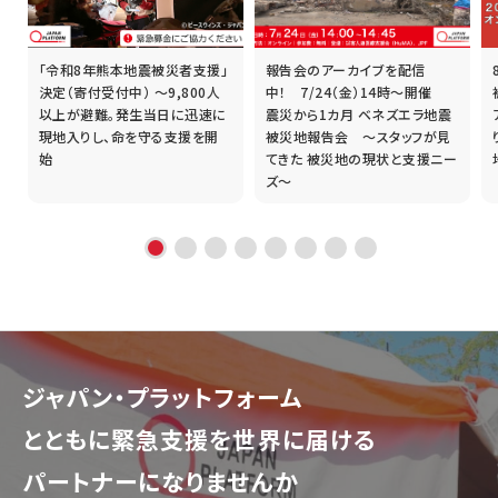
「令和8年熊本地震被災者支援」
報告会のアーカイブを配信
誰
決定（寄付受付中） ～9,800人
中！ 7/24（金）14時～開催
以上が避難。発生当日に迅速に
震災から1カ月 ベネズエラ地震
現地入りし、命を守る支援を開
被災地報告会 ～スタッフが見
始
てきた 被災地の現状と支援ニー
ズ～
ジャパン・プラットフォーム
とともに
緊急支援を世界に届ける
パートナーになりませんか