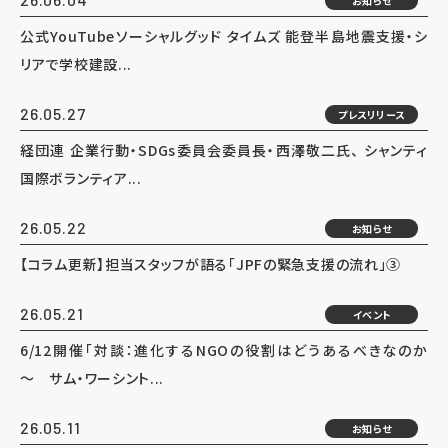
お知らせ
公式YouTubeソーシャルグッド タイムズ 能登半島地震支援・シ
リアで学校建設...
26.05.27
プレスリリース
経団連 企業行動・SDGs委員会委員長・西澤敬二氏、 シャンティ
国際ボランティア...
26.05.22
お知らせ
【コラム更新】担当スタッフが語る「JPFの緊急支援の流れ」③
26.05.21
イベント
6/12開催「対談：進化するNGOの役割はどうあるべきなのか
～ サム・ワーシント...
26.05.11
お知らせ