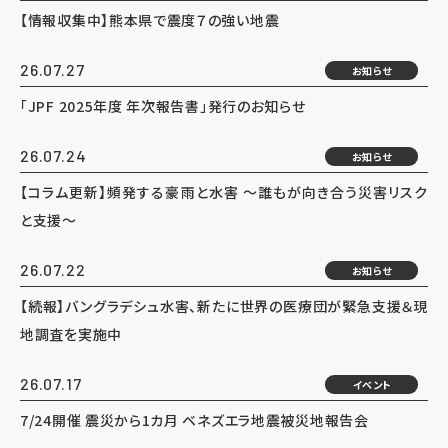
【情報収集中】熊本県で震度７の強い地震
26.07.27
お知らせ
「JPF 2025年度 年次報告書」発行のお知らせ
26.07.24
お知らせ
【コラム更新】頻発する豪雨と水害 ～誰もが向き合う災害リスク
と支援～
26.07.22
お知らせ
【続報】バングラデシュ水害、新たに世界の医療団が緊急支援＆現
地調査を実施中
26.07.17
イベント
7/24開催 震災から1カ月 ベネズエラ地震被災地報告会