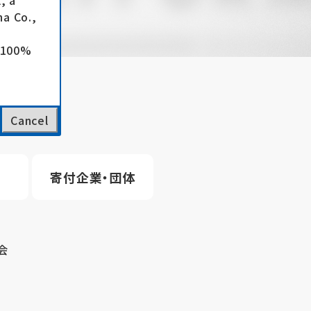
, a
a Co.,
e 100%
Cancel
寄付企業・団体
会