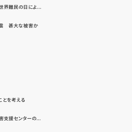
界難民の日によ...
地震 甚大な被害か
ことを考える
支援センターの...