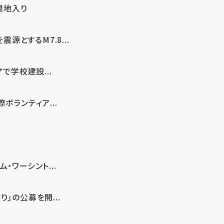
現地入り
とするM7.8...
で学校建設...
ボランティア...
・ワーシント...
」の公募を開...