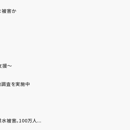
な被害か
支援～
地調査を実施中
害。100万人...