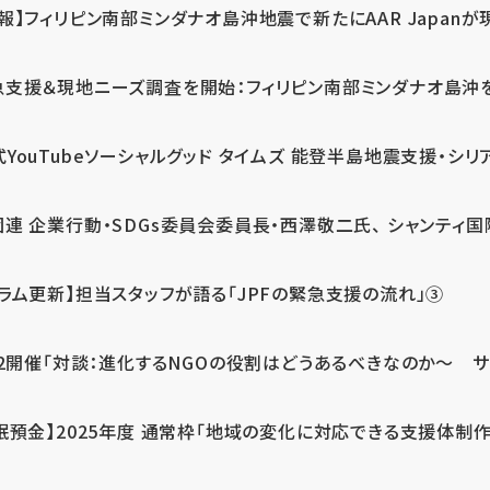
報】フィリピン南部ミンダナオ島沖地震で新たにAAR Japanが
支援＆現地ニーズ調査を開始：フィリピン南部ミンダナオ島沖を震源
式YouTubeソーシャルグッド タイムズ 能登半島地震支援・シリア
連 企業行動・SDGs委員会委員長・西澤敬二氏、 シャンティ国際
コラム更新】担当スタッフが語る「JPFの緊急支援の流れ」③
12開催「対談：進化するNGOの役割はどうあるべきなのか～ サム
眠預金】2025年度 通常枠「地域の変化に対応できる支援体制作り