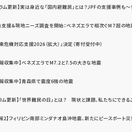
ラム更新】実は身近な「国内避難民」とは？JPFの支援事例も～世
急支援＆現地ニーズ調査を開始：ベネズエラで相次ぐM７超の
東危機対応支援2026（拡大）」決定（寄付受付中）
報収集中】ベネズエラでM7.2と7.5の大きな地震
情報収集中】青森県で震度6強の地震
ラム更新】「世界難民の日」とは？ 現状と課題、私たちにできる
報2】フィリピン南部ミンダナオ島沖地震、新たにピースボート災害