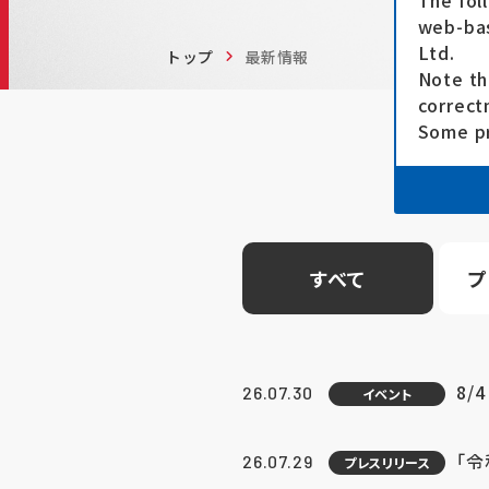
The fol
web-bas
Ltd.
トップ
最新情報
Note th
correct
Some pr
すべて
プ
8/
26.07.30
イベント
「
26.07.29
プレスリリース