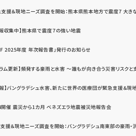
急支援＆現地ニーズ調査を開始：熊本県熊本地方で震度7 大き
情報収集中】熊本県で震度７の強い地震
PF 2025年度 年次報告書」発行のお知らせ
コラム更新】頻発する豪雨と水害 ～誰もが向き合う災害リスクと
続報】バングラデシュ水害、新たに世界の医療団が緊急支援＆現
24開催 震災から1カ月 ベネズエラ地震被災地報告会
支援＆現地ニーズ調査を開始：バングラデシュ南東部の豪雨・洪水被