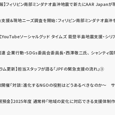
報】フィリピン南部ミンダナオ島沖地震で新たにAAR Japanが
支援＆現地ニーズ調査を開始：フィリピン南部ミンダナオ島沖を震源
式YouTubeソーシャルグッド タイムズ 能登半島地震支援・シリア
連 企業行動・SDGs委員会委員長・西澤敬二氏、 シャンティ国際
コラム更新】担当スタッフが語る「JPFの緊急支援の流れ」③
12開催「対談：進化するNGOの役割はどうあるべきなのか～ サム
眠預金】2025年度 通常枠「地域の変化に対応できる支援体制作り