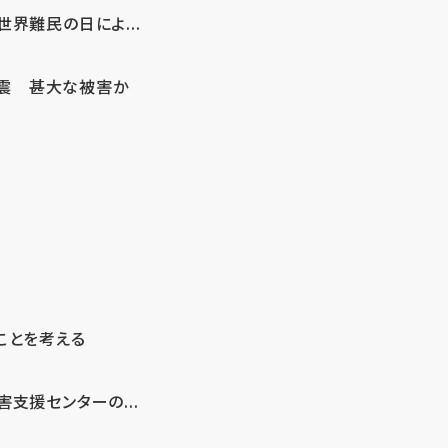
界難民の日によ...
地震 甚大な被害か
ことを考える
支援センターの...