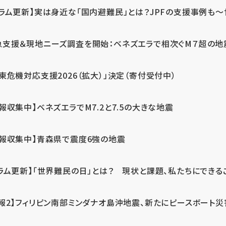
ラム更新】実は身近な「国内避難民」とは？JPFの支援事例も～世
急支援＆現地ニーズ調査を開始：ベネズエラで相次ぐM７超の
東危機対応支援2026（拡大）」決定（寄付受付中）
報収集中】ベネズエラでM7.2と7.5の大きな地震
情報収集中】青森県で震度6強の地震
ラム更新】「世界難民の日」とは？ 現状と課題、私たちにできる
報2】フィリピン南部ミンダナオ島沖地震、新たにピースボート災害