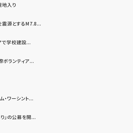
現地入り
とするM7.8...
で学校建設...
ボランティア...
・ワーシント...
」の公募を開...