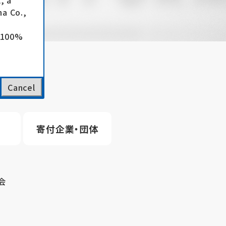
, a
a Co.,
e 100%
Cancel
寄付企業・団体
会