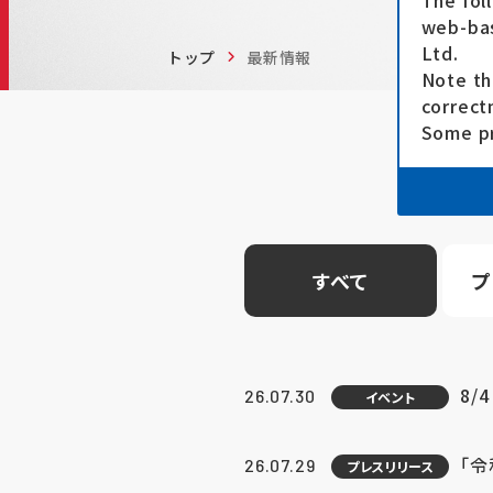
The fol
web-bas
Ltd.
トップ
最新情報
Note th
correct
Some pr
すべて
プ
8/
26.07.30
イベント
「
26.07.29
プレスリリース