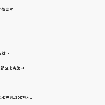
な被害か
支援～
地調査を実施中
害。100万人...