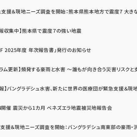
急支援＆現地ニーズ調査を開始：熊本県熊本地方で震度7 大き
情報収集中】熊本県で震度７の強い地震
PF 2025年度 年次報告書」発行のお知らせ
コラム更新】頻発する豪雨と水害 ～誰もが向き合う災害リスクと
続報】バングラデシュ水害、新たに世界の医療団が緊急支援＆現
24開催 震災から1カ月 ベネズエラ地震被災地報告会
支援＆現地ニーズ調査を開始：バングラデシュ南東部の豪雨・洪水被