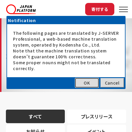
寄付する
Notification
The following pages are translated by J-SERVER
Professional, a web-based machine translation
system, operated by Kodensha Co., Ltd.
Note that the machine translation system
最新情報
doesn't guarantee 100% correctness.
Some proper nouns might not be translated
correctly.
OK
Cancel
トップ
最新情報
すべて
プレスリリース
お知らせ
イベント