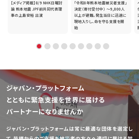
【メディア掲載】8/9 NHK日曜討
「令和8年熊本地震被災者支援」
誰
論 熊本地震 JPF前共同代表理
決定（寄付受付中） ～9,800人
事の上島安裕 出演
以上が避難。発生当日に迅速に
現地入りし、命を守る支援を開
始
ジャパン・プラットフォーム
とともに
緊急支援を世界に届ける
パートナーになりませんか
ジャパン・プラットフォームは常に最適な団体を選定し
て、
皆様からのご支援を被災者の方々へ適切に届ける架