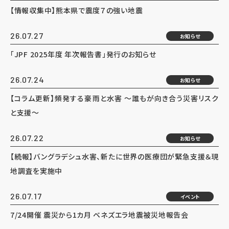
【情報収集中】熊本県で震度７の強い地震
26.07.27
お知らせ
「JPF 2025年度 年次報告書」発行のお知らせ
26.07.24
お知らせ
【コラム更新】頻発する豪雨と水害 ～誰もが向き合う災害リスク
と支援～
26.07.22
お知らせ
【続報】バングラデシュ水害、新たに世界の医療団が緊急支援＆現
地調査を実施中
26.07.17
イベント
7/24開催 震災から1カ月 ベネズエラ地震被災地報告会