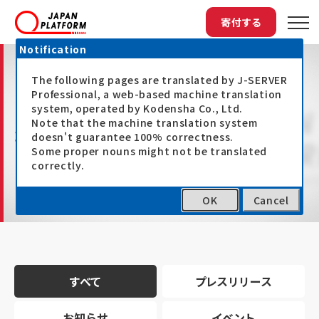
寄付する
Notification
The following pages are translated by J-SERVER
Professional, a web-based machine translation
system, operated by Kodensha Co., Ltd.
Note that the machine translation system
最新情報
doesn't guarantee 100% correctness.
Some proper nouns might not be translated
correctly.
OK
Cancel
トップ
最新情報
すべて
プレスリリース
お知らせ
イベント