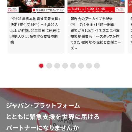
「令和8年熊本地震被災者支援」
報告会のアーカイブを配信
誰
決定（寄付受付中） ～9,800人
中！ 7/24（金）14時～開催
以上が避難。発生当日に迅速に
震災から1カ月 ベネズエラ地震
現地入りし、命を守る支援を開
被災地報告会 ～スタッフが見
始
てきた 被災地の現状と支援ニー
ズ～
ジャパン・プラットフォーム
とともに
緊急支援を世界に届ける
パートナーになりませんか