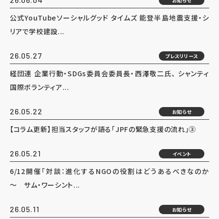
お知らせ
公式YouTubeソーシャルグッド タイムズ 能登半島地震支援・シ
リアで学校建設...
26.05.27
プレスリリース
経団連 企業行動・SDGs委員会委員長・西澤敬二氏、 シャンティ
国際ボランティア...
26.05.22
お知らせ
【コラム更新】担当スタッフが語る「JPFの緊急支援の流れ」③
26.05.21
イベント
6/12開催「対談：進化するNGOの役割はどうあるべきなのか
～ サム・ワーシント...
26.05.11
お知らせ