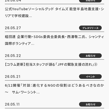
お知らせ
公式YouTubeソーシャルグッド タイムズ 能登半島地震支援・シ
リアで学校建設...
26.05.27
プレスリリース
経団連 企業行動・SDGs委員会委員長・西澤敬二氏、 シャンティ
国際ボランティア...
26.05.22
お知らせ
【コラム更新】担当スタッフが語る「JPFの緊急支援の流れ」③
26.05.21
イベント
6/12開催「対談：進化するNGOの役割はどうあるべきなのか
～ サム・ワーシント...
26.05.11
お知らせ