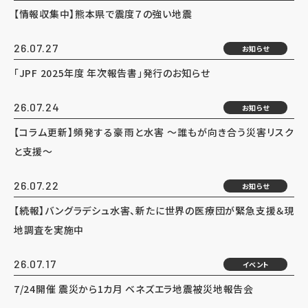
【情報収集中】熊本県で震度７の強い地震
26.07.27
お知らせ
「JPF 2025年度 年次報告書」発行のお知らせ
26.07.24
お知らせ
【コラム更新】頻発する豪雨と水害 ～誰もが向き合う災害リスク
と支援～
26.07.22
お知らせ
【続報】バングラデシュ水害、新たに世界の医療団が緊急支援＆現
地調査を実施中
26.07.17
イベント
7/24開催 震災から1カ月 ベネズエラ地震被災地報告会