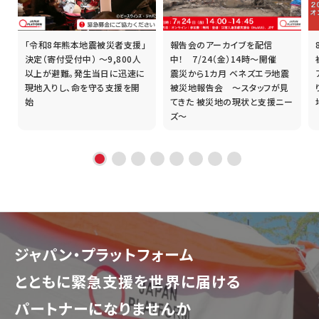
「令和8年熊本地震被災者支援」
報告会のアーカイブを配信
誰
決定（寄付受付中） ～9,800人
中！ 7/24（金）14時～開催
以上が避難。発生当日に迅速に
震災から1カ月 ベネズエラ地震
現地入りし、命を守る支援を開
被災地報告会 ～スタッフが見
始
てきた 被災地の現状と支援ニー
ズ～
ジャパン・プラットフォーム
とともに
緊急支援を世界に届ける
パートナーになりませんか