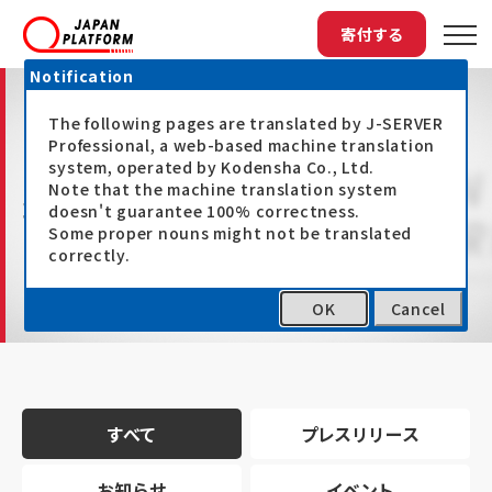
寄付する
Notification
The following pages are translated by J-SERVER
Professional, a web-based machine translation
system, operated by Kodensha Co., Ltd.
Note that the machine translation system
最新情報
doesn't guarantee 100% correctness.
Some proper nouns might not be translated
correctly.
OK
Cancel
トップ
最新情報
すべて
プレスリリース
お知らせ
イベント