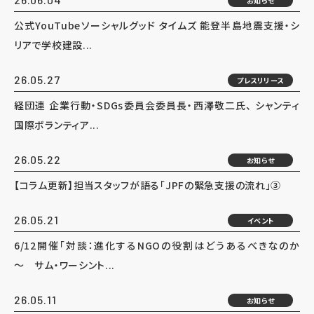
お知らせ
公式YouTubeソーシャルグッド タイムズ 能登半島地震支援・シ
リアで学校建設...
26.05.27
プレスリリース
経団連 企業行動・SDGs委員会委員長・西澤敬二氏、 シャンティ
国際ボランティア...
26.05.22
お知らせ
【コラム更新】担当スタッフが語る「JPFの緊急支援の流れ」③
26.05.21
イベント
6/12開催「対談：進化するNGOの役割はどうあるべきなのか
～ サム・ワーシント...
26.05.11
お知らせ