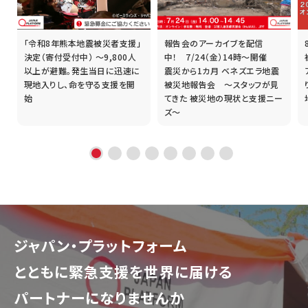
「令和8年熊本地震被災者支援」
報告会のアーカイブを配信
誰
決定（寄付受付中） ～9,800人
中！ 7/24（金）14時～開催
以上が避難。発生当日に迅速に
震災から1カ月 ベネズエラ地震
現地入りし、命を守る支援を開
被災地報告会 ～スタッフが見
始
てきた 被災地の現状と支援ニー
ズ～
ジャパン・プラットフォーム
とともに
緊急支援を世界に届ける
パートナーになりませんか