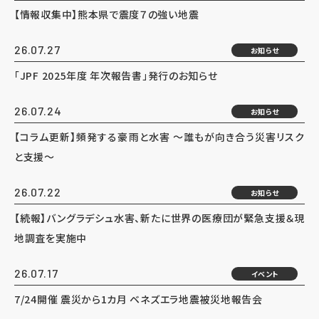
【情報収集中】熊本県で震度７の強い地震
26.07.27
お知らせ
「JPF 2025年度 年次報告書」発行のお知らせ
26.07.24
お知らせ
【コラム更新】頻発する豪雨と水害 ～誰もが向き合う災害リスク
と支援～
26.07.22
お知らせ
【続報】バングラデシュ水害、新たに世界の医療団が緊急支援＆現
地調査を実施中
26.07.17
イベント
7/24開催 震災から1カ月 ベネズエラ地震被災地報告会