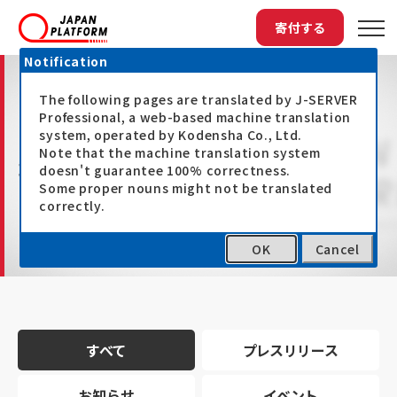
寄付する
Notification
The following pages are translated by J-SERVER
Professional, a web-based machine translation
system, operated by Kodensha Co., Ltd.
Note that the machine translation system
最新情報
doesn't guarantee 100% correctness.
Some proper nouns might not be translated
correctly.
OK
Cancel
トップ
最新情報
すべて
プレスリリース
お知らせ
イベント