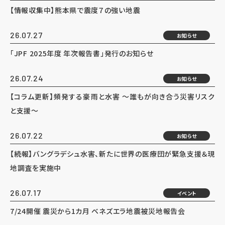
【情報収集中】熊本県で震度７の強い地震
26.07.27
お知らせ
「JPF 2025年度 年次報告書」発行のお知らせ
26.07.24
お知らせ
【コラム更新】頻発する豪雨と水害 ～誰もが向き合う災害リスク
と支援～
26.07.22
お知らせ
【続報】バングラデシュ水害、新たに世界の医療団が緊急支援＆現
地調査を実施中
26.07.17
イベント
7/24開催 震災から1カ月 ベネズエラ地震被災地報告会