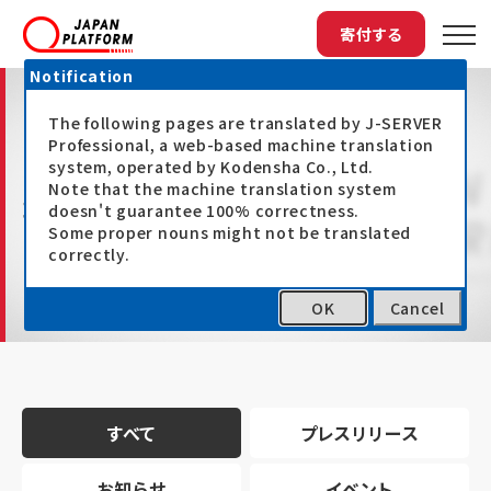
寄付する
Notification
The following pages are translated by J-SERVER
Professional, a web-based machine translation
system, operated by Kodensha Co., Ltd.
Note that the machine translation system
最新情報
doesn't guarantee 100% correctness.
Some proper nouns might not be translated
correctly.
OK
Cancel
トップ
最新情報
すべて
プレスリリース
お知らせ
イベント