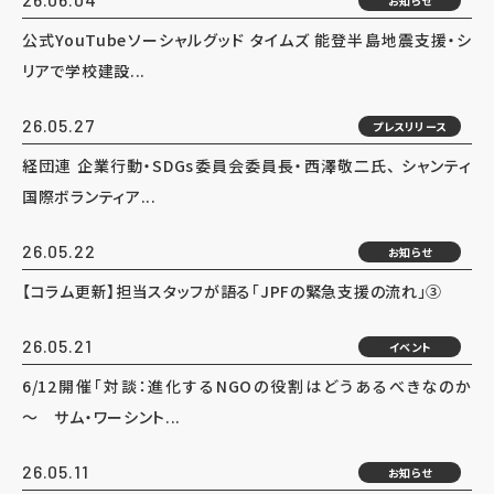
お知らせ
公式YouTubeソーシャルグッド タイムズ 能登半島地震支援・シ
リアで学校建設...
26.05.27
プレスリリース
経団連 企業行動・SDGs委員会委員長・西澤敬二氏、 シャンティ
国際ボランティア...
26.05.22
お知らせ
【コラム更新】担当スタッフが語る「JPFの緊急支援の流れ」③
26.05.21
イベント
6/12開催「対談：進化するNGOの役割はどうあるべきなのか
～ サム・ワーシント...
26.05.11
お知らせ