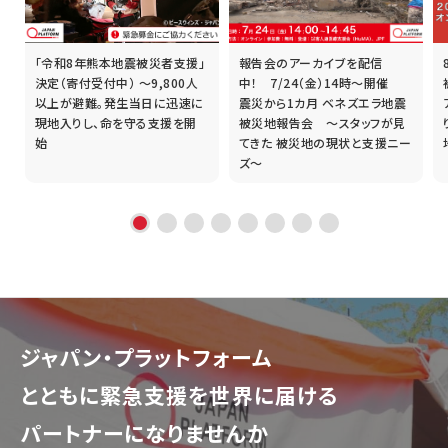
「令和8年熊本地震被災者支援」
報告会のアーカイブを配信
誰
決定（寄付受付中） ～9,800人
中！ 7/24（金）14時～開催
以上が避難。発生当日に迅速に
震災から1カ月 ベネズエラ地震
現地入りし、命を守る支援を開
被災地報告会 ～スタッフが見
始
てきた 被災地の現状と支援ニー
ズ～
ジャパン・プラットフォーム
とともに
緊急支援を世界に届ける
パートナーになりませんか