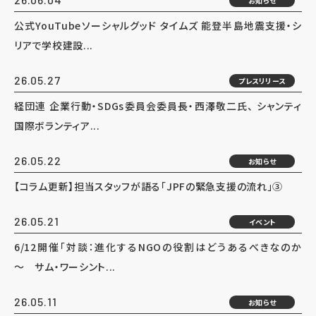
お知らせ
公式YouTubeソーシャルグッド タイムズ 能登半島地震支援・シ
リアで学校建設...
26.05.27
プレスリリース
経団連 企業行動・SDGs委員会委員長・西澤敬二氏、 シャンティ
国際ボランティア...
26.05.22
お知らせ
【コラム更新】担当スタッフが語る「JPFの緊急支援の流れ」③
26.05.21
イベント
6/12開催「対談：進化するNGOの役割はどうあるべきなのか
～ サム・ワーシント...
26.05.11
お知らせ