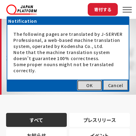
寄付する
Notification
The following pages are translated by J-SERVER
Professional, a web-based machine translation
system, operated by Kodensha Co., Ltd.
Note that the machine translation system
最新情報
doesn't guarantee 100% correctness.
Some proper nouns might not be translated
correctly.
OK
Cancel
トップ
最新情報
すべて
プレスリリース
お知らせ
イベント