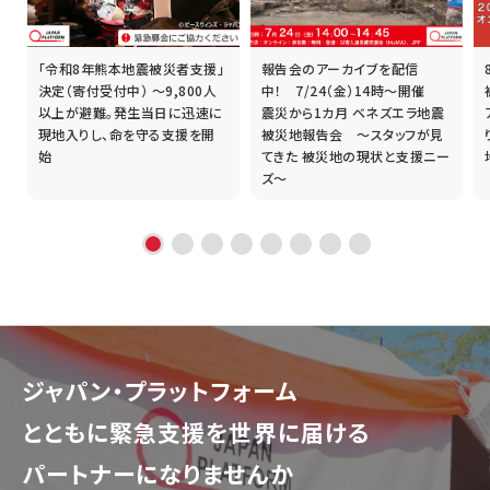
「令和8年熊本地震被災者支援」
報告会のアーカイブを配信
誰
決定（寄付受付中） ～9,800人
中！ 7/24（金）14時～開催
以上が避難。発生当日に迅速に
震災から1カ月 ベネズエラ地震
現地入りし、命を守る支援を開
被災地報告会 ～スタッフが見
始
てきた 被災地の現状と支援ニー
ズ～
ジャパン・プラットフォーム
とともに
緊急支援を世界に届ける
パートナーになりませんか