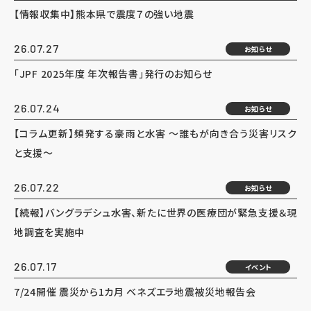
【情報収集中】熊本県で震度７の強い地震
26.07.27
お知らせ
「JPF 2025年度 年次報告書」発行のお知らせ
26.07.24
お知らせ
【コラム更新】頻発する豪雨と水害 ～誰もが向き合う災害リスク
と支援～
26.07.22
お知らせ
【続報】バングラデシュ水害、新たに世界の医療団が緊急支援＆現
地調査を実施中
26.07.17
イベント
7/24開催 震災から1カ月 ベネズエラ地震被災地報告会