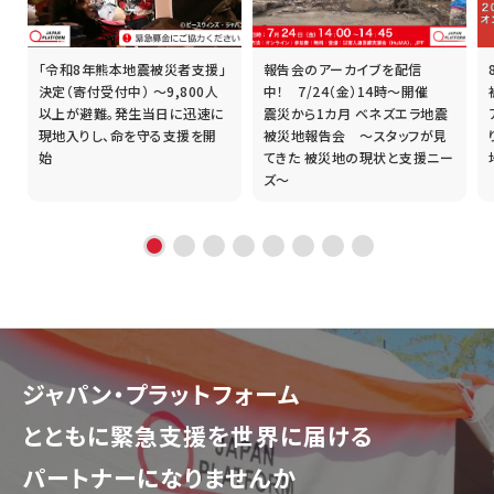
「令和8年熊本地震被災者支援」
報告会のアーカイブを配信
誰
決定（寄付受付中） ～9,800人
中！ 7/24（金）14時～開催
以上が避難。発生当日に迅速に
震災から1カ月 ベネズエラ地震
現地入りし、命を守る支援を開
被災地報告会 ～スタッフが見
始
てきた 被災地の現状と支援ニー
ズ～
ジャパン・プラットフォーム
とともに
緊急支援を世界に届ける
パートナーになりませんか