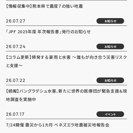
【情報収集中】熊本県で震度７の強い地震
26.07.27
お知らせ
「JPF 2025年度 年次報告書」発行のお知らせ
26.07.24
お知らせ
【コラム更新】頻発する豪雨と水害 ～誰もが向き合う災害リスク
と支援～
26.07.22
お知らせ
【続報】バングラデシュ水害、新たに世界の医療団が緊急支援＆現
地調査を実施中
26.07.17
イベント
7/24開催 震災から1カ月 ベネズエラ地震被災地報告会