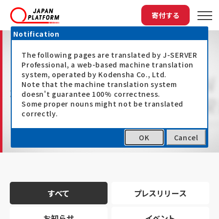
寄付する
Notification
The following pages are translated by J-SERVER
Professional, a web-based machine translation
system, operated by Kodensha Co., Ltd.
Note that the machine translation system
最新情報
doesn't guarantee 100% correctness.
Some proper nouns might not be translated
correctly.
OK
Cancel
トップ
最新情報
すべて
プレスリリース
お知らせ
イベント