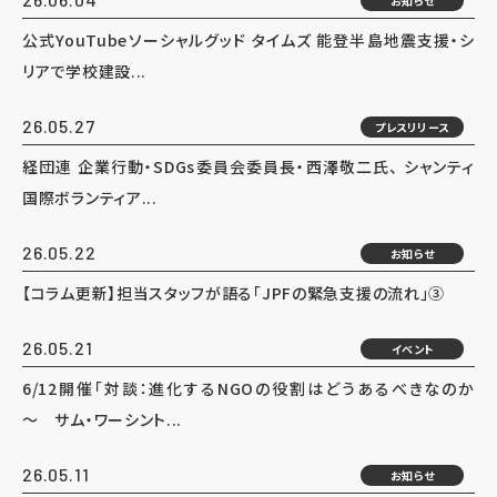
お知らせ
公式YouTubeソーシャルグッド タイムズ 能登半島地震支援・シ
リアで学校建設...
26.05.27
プレスリリース
経団連 企業行動・SDGs委員会委員長・西澤敬二氏、 シャンティ
国際ボランティア...
26.05.22
お知らせ
【コラム更新】担当スタッフが語る「JPFの緊急支援の流れ」③
26.05.21
イベント
6/12開催「対談：進化するNGOの役割はどうあるべきなのか
～ サム・ワーシント...
26.05.11
お知らせ