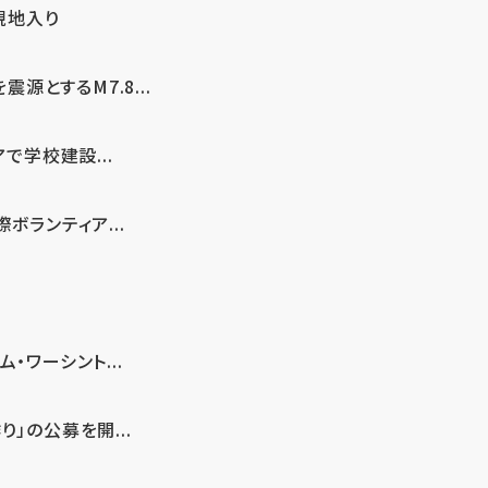
現地入り
とするM7.8...
で学校建設...
ボランティア...
・ワーシント...
」の公募を開...