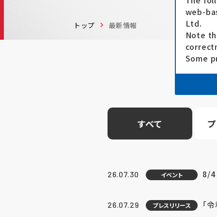
The fol
web-bas
Ltd.
トップ
最新情報
Note th
correct
Some pr
すべて
プ
8/
26.07.30
イベント
「
26.07.29
プレスリリース