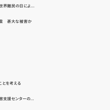
界難民の日によ...
地震 甚大な被害か
ことを考える
支援センターの...