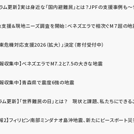
ラム更新】実は身近な「国内避難民」とは？JPFの支援事例も～世
急支援＆現地ニーズ調査を開始：ベネズエラで相次ぐM７超の
東危機対応支援2026（拡大）」決定（寄付受付中）
報収集中】ベネズエラでM7.2と7.5の大きな地震
情報収集中】青森県で震度6強の地震
ラム更新】「世界難民の日」とは？ 現状と課題、私たちにできる
報2】フィリピン南部ミンダナオ島沖地震、新たにピースボート災害