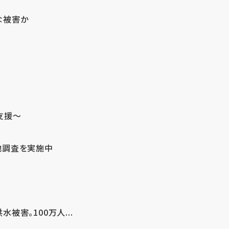
な被害か
支援～
地調査を実施中
害。100万人...