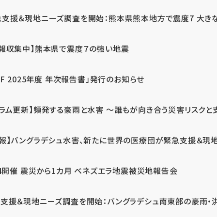
急支援＆現地ニーズ調査を開始：熊本県熊本地方で震度7 大き
情報収集中】熊本県で震度７の強い地震
PF 2025年度 年次報告書」発行のお知らせ
コラム更新】頻発する豪雨と水害 ～誰もが向き合う災害リスクと
続報】バングラデシュ水害、新たに世界の医療団が緊急支援＆現
24開催 震災から1カ月 ベネズエラ地震被災地報告会
支援＆現地ニーズ調査を開始：バングラデシュ南東部の豪雨・洪水被