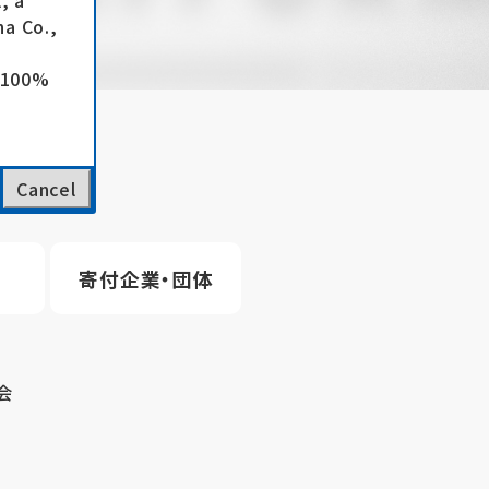
, a
a Co.,
e 100%
Cancel
寄付企業・団体
会