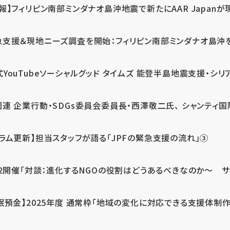
報】フィリピン南部ミンダナオ島沖地震で新たにAAR Japanが
支援＆現地ニーズ調査を開始：フィリピン南部ミンダナオ島沖を震源
式YouTubeソーシャルグッド タイムズ 能登半島地震支援・シリア
連 企業行動・SDGs委員会委員長・西澤敬二氏、 シャンティ国際
コラム更新】担当スタッフが語る「JPFの緊急支援の流れ」③
12開催「対談：進化するNGOの役割はどうあるべきなのか～ サム
眠預金】2025年度 通常枠「地域の変化に対応できる支援体制作り