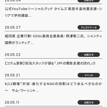
お知らせ
公式YouTubeソーシャルグッド タイムズ 能登半島地震支援・シ
リアで学校建設...
26.05.27
プレスリリース
経団連 企業行動・SDGs委員会委員長・西澤敬二氏、 シャンティ
国際ボランティア...
26.05.22
お知らせ
【コラム更新】担当スタッフが語る「JPFの緊急支援の流れ」③
26.05.21
イベント
6/12開催「対談：進化するNGOの役割はどうあるべきなのか
～ サム・ワーシント...
26.05.11
お知らせ