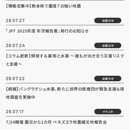
【情報収集中】熊本県で震度７の強い地震
26.07.27
お知らせ
「JPF 2025年度 年次報告書」発行のお知らせ
26.07.24
お知らせ
【コラム更新】頻発する豪雨と水害 ～誰もが向き合う災害リスク
と支援～
26.07.22
お知らせ
【続報】バングラデシュ水害、新たに世界の医療団が緊急支援＆現
地調査を実施中
26.07.17
イベント
7/24開催 震災から1カ月 ベネズエラ地震被災地報告会