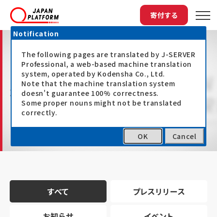
寄付する
Notification
The following pages are translated by J-SERVER
Professional, a web-based machine translation
system, operated by Kodensha Co., Ltd.
Note that the machine translation system
最新情報
doesn't guarantee 100% correctness.
Some proper nouns might not be translated
correctly.
OK
Cancel
トップ
最新情報
すべて
プレスリリース
お知らせ
イベント