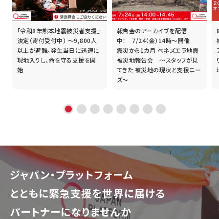
「令和8年熊本地震被災者支援」
報告会のアーカイブを配信
誰
決定（寄付受付中） ～9,800人
中！ 7/24（金）14時～開催
以上が避難。発生当日に迅速に
震災から1カ月 ベネズエラ地震
現地入りし、命を守る支援を開
被災地報告会 ～スタッフが見
始
てきた 被災地の現状と支援ニー
ズ～
ジャパン・プラットフォーム
とともに
緊急支援を世界に届ける
パートナーになりませんか