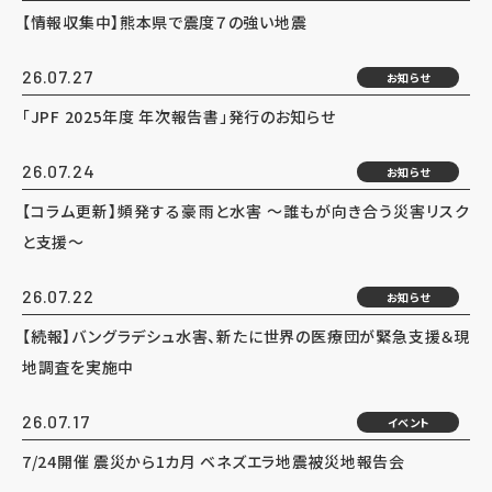
【情報収集中】熊本県で震度７の強い地震
26.07.27
お知らせ
「JPF 2025年度 年次報告書」発行のお知らせ
26.07.24
お知らせ
【コラム更新】頻発する豪雨と水害 ～誰もが向き合う災害リスク
と支援～
26.07.22
お知らせ
【続報】バングラデシュ水害、新たに世界の医療団が緊急支援＆現
地調査を実施中
26.07.17
イベント
7/24開催 震災から1カ月 ベネズエラ地震被災地報告会