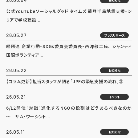
お知らせ
公式YouTubeソーシャルグッド タイムズ 能登半島地震支援・シ
リアで学校建設...
26.05.27
プレスリリース
経団連 企業行動・SDGs委員会委員長・西澤敬二氏、 シャンティ
国際ボランティア...
26.05.22
お知らせ
【コラム更新】担当スタッフが語る「JPFの緊急支援の流れ」③
26.05.21
イベント
6/12開催「対談：進化するNGOの役割はどうあるべきなのか
～ サム・ワーシント...
26.05.11
お知らせ