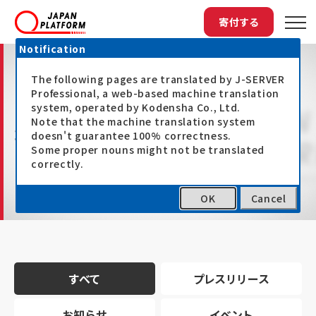
寄付する
Notification
The following pages are translated by J-SERVER
Professional, a web-based machine translation
system, operated by Kodensha Co., Ltd.
Note that the machine translation system
最新情報
doesn't guarantee 100% correctness.
Some proper nouns might not be translated
correctly.
OK
Cancel
トップ
最新情報
すべて
プレスリリース
お知らせ
イベント