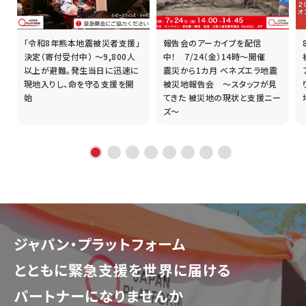
「令和8年熊本地震被災者支援」
報告会のアーカイブを配信
誰
決定（寄付受付中） ～9,800人
中！ 7/24（金）14時～開催
以上が避難。発生当日に迅速に
震災から1カ月 ベネズエラ地震
現地入りし、命を守る支援を開
被災地報告会 ～スタッフが見
始
てきた 被災地の現状と支援ニー
ズ～
ジャパン・プラットフォーム
とともに
緊急支援を世界に届ける
パートナーになりませんか